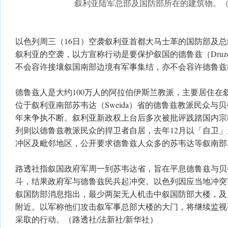
叙利亚陆军总部及国防部所在的建筑物。
以色列周三（16日）空袭叙利亚首都大马士革的国防部及总
叙利亚的空袭，以方宣称行动是要保护叙国的德鲁兹（Dru
不会容许接壤叙国南部边境有军事集结，亦不会容许德鲁兹
德鲁兹人是大约100万人的阿拉伯伊斯兰教派，主要居住在
位于叙利亚南部苏韦达（Sweida）省的德鲁兹教派民众与贝都
年来争执不断。叙利亚新政权上台后多次被批评践踏国内宗
列则以德鲁兹教派民众的捍卫者自居，去年12月以「自卫
冲区及毗邻地区，公开要求德鲁兹人众多的苏韦达等叙南部
路透社指叙国政府军周一到苏韦达省，旨在平息德鲁兹与贝
斗，结果政府军与德鲁兹民兵起冲突。以色列因应当地冲突
叙国防部消息指出，最少两架无人机击中叙国防部大楼，及
附近。以军称他们攻击叙军事总部大楼的大门，将继续监视
采取的行动。（路透社/法新社/新华社）