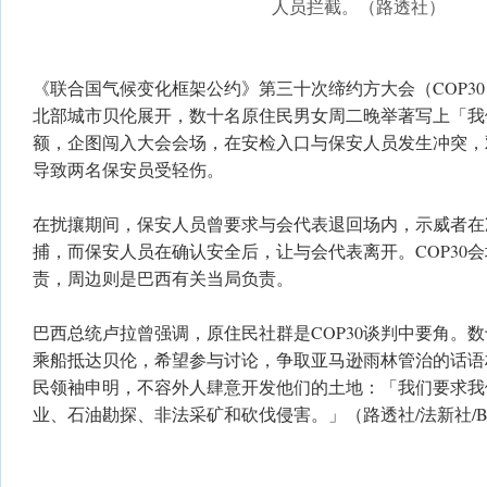
人员拦截。（路透社）
《联合国气候变化框架公约》第三十次缔约方大会（COP30
北部城市贝伦展开，数十名原住民男女周二晚举著写上「我
额，企图闯入大会会场，在安检入口与保安人员发生冲突，
导致两名保安员受轻伤。
在扰攘期间，保安人员曾要求与会代表退回场内，示威者在
捕，而保安人员在确认安全后，让与会代表离开。COP30
责，周边则是巴西有关当局负责。
巴西总统卢拉曾强调，原住民社群是COP30谈判中要角。
乘船抵达贝伦，希望参与讨论，争取亚马逊雨林管治的话语
民领袖申明，不容外人肆意开发他们的土地：「我们要求我
业、石油勘探、非法采矿和砍伐侵害。」（路透社/法新社/B