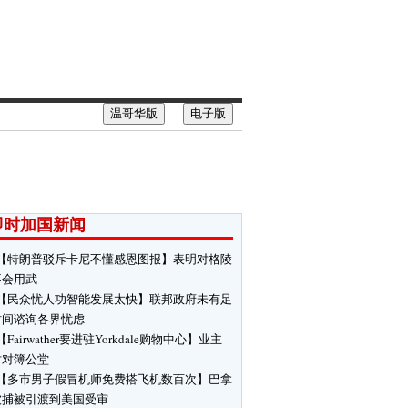
温哥华版
电子版
即时加国新闻
【特朗普驳斥卡尼不懂感恩图报】表明对格陵
不会用武
【民众忧人功智能发展太快】联邦政府未有足
时间谘询各界忧虑
【Fairwather要进驻Yorkdale购物中心】业主
对对簿公堂
【多市男子假冒机师免费搭飞机数百次】巴拿
被捕被引渡到美国受审