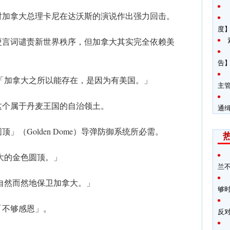
对加拿大总理卡尼在达沃斯的演说作出强力回击。
度
硬言词谴责新世界秩序，但加拿大其实完全依赖美
告】
「加拿大之所以能存在，是因为有美国。」
主
这个属于丹麦王国的自治领土。
通
（Golden Dome）导弹防御系统所必需。
大的金色圆顶。」
兰
自然而然地保卫加拿大。」
够
「不够感恩」。
反