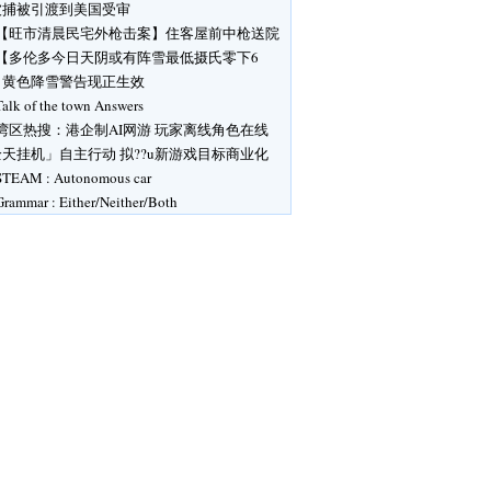
被捕被引渡到美国受审
【旺市清晨民宅外枪击案】住客屋前中枪送院
【多伦多今日天阴或有阵雪最低摄氏零下6
】黄色降雪警告现正生效
Talk of the town Answers
湾区热搜：港企制AI网游 玩家离线角色在线
天挂机」自主行动 拟??u新游戏目标商业化
STEAM : Autonomous car
Grammar : Either/Neither/Both