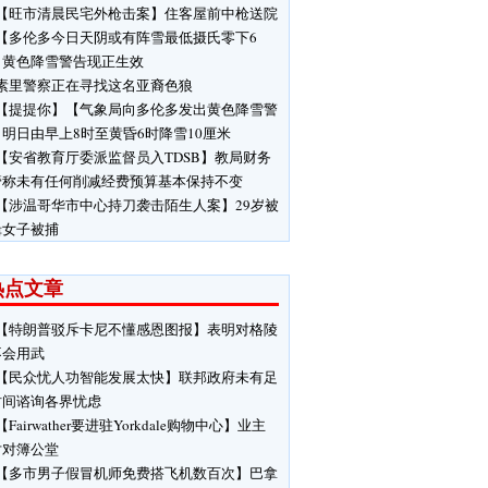
【旺市清晨民宅外枪击案】住客屋前中枪送院
【多伦多今日天阴或有阵雪最低摄氏零下6
】黄色降雪警告现正生效
素里警察正在寻找这名亚裔色狼
【提提你】【气象局向多伦多发出黄色降雪警
明日由早上8时至黄昏6时降雪10厘米
【安省教育厅委派监督员入TDSB】教局财务
管称未有任何削减经费预算基本保持不变
【涉温哥华市中心持刀袭击陌生人案】29岁被
缉女子被捕
热点文章
【特朗普驳斥卡尼不懂感恩图报】表明对格陵
不会用武
【民众忧人功智能发展太快】联邦政府未有足
时间谘询各界忧虑
【Fairwather要进驻Yorkdale购物中心】业主
对对簿公堂
【多市男子假冒机师免费搭飞机数百次】巴拿