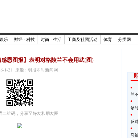
娱乐
财经 · 科技
时尚 · 生活
工商及社团活动
体育
分类网
感恩图报】表明对格陵兰不会用武(图)
026-1-21 来源 : 明报即时新闻网
兰
够
描二维码，分享至好友和朋友圈
反
马