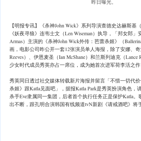
昨日曝光。
【明报专讯】《杀神John Wick》系列导演查德史达赫斯基（Chad
《妖夜寻狼》连韦士文（Len Wiseman）执导，「邦女郎」安
Armas）主演的《杀神John Wick外传：芭蕾杀姬》（Balle
画，电影公司昨公开一套12张演员单人海报，除了安娜、奇洛
Reeves）、伊恩麦圣（Ian McShane）和兰斯列迪克（Lance
少女时代成员秀英亦占一席位，成为她首次进军荷李活之作
秀英同日透过社交媒体转载新片海报并留言「不惜一切代价
杀姬》跟Katla见面吧」，据报Katla Park是秀英扮演角
杀手Eve隶属同一集团，后者首个执行任务正是保护Katla
出不断，跟孔明合演韩国有线频道tvN新剧《请戒酒吧》将于