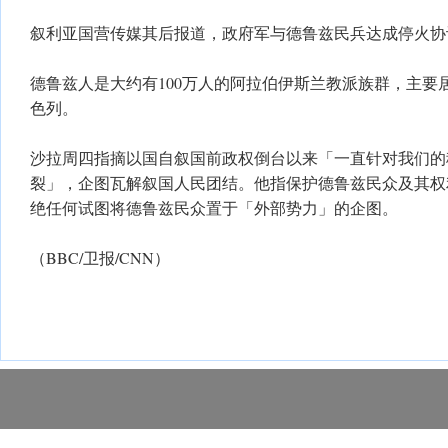
叙利亚国营传媒其后报道，政府军与德鲁兹民兵达成停火协
德鲁兹人是大约有100万人的阿拉伯伊斯兰教派族群，主要
色列。
沙拉周四指摘以国自叙国前政权倒台以来「一直针对我们的
裂」，企图瓦解叙国人民团结。他指保护德鲁兹民众及其权
绝任何试图将德鲁兹民众置于「外部势力」的企图。
（BBC/卫报/CNN）