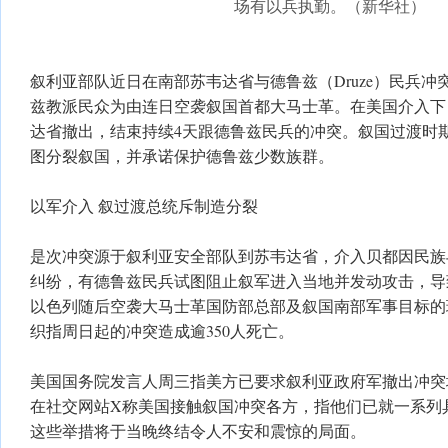
场有以兵执勤。（新华社）
叙利亚部队近日在南部苏韦达省与德鲁兹（Druze）民兵
兹教派民众为由连日空袭叙国首都大马士革。在美国介入下
达省撤出，结束持续4天跟德鲁兹民兵的冲突。叙国过渡时
图分裂叙国，并承诺保护德鲁兹少数族群。
以军介入 叙过渡总统斥制造分裂
是次冲突源于叙利亚安全部队到苏韦达省，介入贝都因民族
纠纷，有德鲁兹民兵试图阻止叙军进入当地并发动攻击，导
以色列随后空袭大马士革国防部总部及叙国南部军事目标的
织指周日起的冲突造成逾350人死亡。
美国国务院发言人周三指美方已要求叙利亚政府军撤出冲突
在社交网站X称美国接触叙国冲突各方，指他们已就一系列
这些举措将于当晚终结令人不安和震惊的局面。