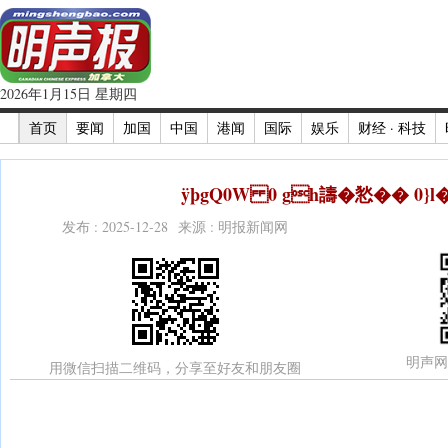
2026年1月15日 星期四
首页
要闻
加国
中国
港闻
国际
娱乐
财经 · 科技
ÿþgQ0W 0 gh譸�悐�� 0}l�
发布 : 2025-12-28 来源 : 明报新闻网
明声网
用微信扫描二维码，分享至好友和朋友圈