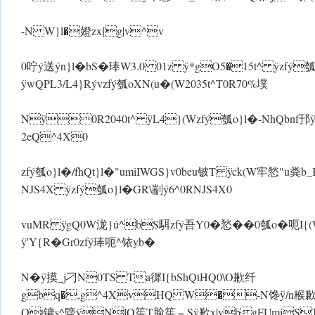
-N W}l�嬁 zx[g|v^v
0咛ý送ýn}l�bS�琫W3.0 01z ÿ*gO5�15t^ ÿzfý瓠o}l
ÿwQPL3/L4}Rývzfý瓠oXN(u�(W2035t^T0R70%墣
Nÿ0R2040t^ ÿL4}(Wzfý瓠o}l�-NhQbnf邘 ÿL
2eQ^4X0
zfý瓠o}l�/fhQt}l�"umiIWGS}v0beu铍T ÿck(W牢悐"u粪
NJS4X ÿzfý瓠o}l�GR\剬ý6^0R NJS4X0
vuMR ÿgQ0W泷}ú^bS駬zfý吾Y0�悐��0瓠o�呃I{(Wg
ÿ'Y{R�Gr0zfý琫呃^铱yb�
N� ÿ摸_j刁N0TS Ta徲I{bShQtHQ0\O歉纤
gbq�,g^4XvHQ W�-N馋 ÿ/n糇歉瓠o
Ot镛s^盬 ÿNlQ筶T脸筶﹃S ÿ歉x|vbgFUmiSTmi掔