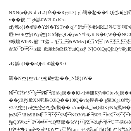
NXN(u�;N-d vL2}命��Rý ÿL3} gh譸�悐��\hQ 
v��铍_T gh譸0W2L 0+Kb+
zfý瓠o}l�/f酸�Y;N�TS Tv�|q}'`嬁 z ÿ襒MRL3泩U宽舸P@S绨0
痘0 w0R ÿ(Wyr[@S绨gQL� ÿ&N^bSýR N�0(W��NO0
ÿ糇墣WIbSv糇`'`T綮﹃!j_ ÿ(WMz/}� Y}W_ ÿ
配X0.z铍_歋歉bSuR送YuúQzz ÿ_N[OOlQqQ[hQ^琫 ÿ歉L3*g
zfý瓠o}l��eQ|vU\ 0螒�S 0
灀�N}vL4}�悐��_N泷}(W�
N0艿t^5g ÿ�滘h!q摸��lQ刁琫锄K ÿ\琫O(uv!q摸
��ýR ÿý歉XN兞胉O3lQ��10lQ�v!q摸卉� g掔06
ÿ25}vrP!q摸��irAm�ck_beQ锄K ÿN!q摸M�
þs24\BfsSBfM ÿMNO30%�50%vK8b
ÿgQ0Wxe Pw^úQ盬黪�?eV{ ÿZ&q[U芏掞04X
U\FUmiS=0W ÿ牢悐Lmi_@S绨,nfThQ绨!jS气(