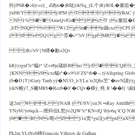
炓 ÿP6R�>k|v>e ÿ_  d讷m�)R吰 ÿ&Nq_ÿL个)RýR0L�嶪痘
ÿid9h'YÿÿJPM ÿTÿÿBAC 
N1%0��AmeQvfGr� ÿjcT }c嶪痘�E^
_hTNlQ^v W12gm�ir躤cxeÿCPI 
ÿ/fo2Q1g^霐�c^?eV{gpMR ÿ�u
[)Rs?eV{N矏�歉o2Qv
kR ÿyrgnf?e^艋t^ \Z>r#ju箴紒Blno` ÿ/f\�CQI
}KNN0/Scxe艋t^�>9%0`ZS^tb�﹃tÿAllspring Global
ÿb�D}T}tGary Tanh:y ÿ�NUO_|vYLu \o2Qhs芏'`�uvN譸 ÿý
ÿ&N糇ý7_S襒MRb�Rceb�0`�CQv�槔 ÿ_ 牦 R \��I{ \淑嬁
这2m WlLÿNAB ÿY/SV{eu;N﹃Ray Attrill
YNybU ÿo6qck︷烿炓佁L悐 ÿo2Q W?e^KNvlQ \b ÿo6
ÿb�RNc呃vZ ÿ1u宽*gu泣yrgnfaXO
Pk2m.YLtNgb嗿Francois Villeroy de Galhau