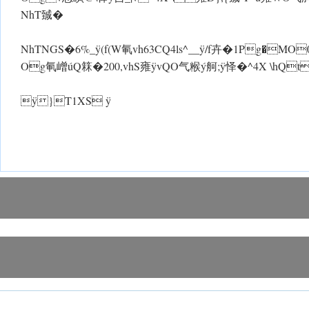
NhT臹�
NhTNGS�6%_ ÿ(f(W氠vh63CQ4ls^__ ÿ/f卉�1 Pg�
Og氠嶒úQ箖�200,vhS雍 ÿvQO气糇ý舸; ÿ怿�^4X \hQt
ÿ}T1XS ÿ