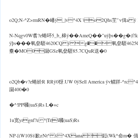
o2Q;N-^Z>rmRN�嶓 ÿ_|v^4X \o2Qhs芏'`v偮a ÿ
N-Nqgv0W翥?e蜷吥5_b_槔 ÿ��AmeQ��"u ÿþs��g�(f
ÿþs���氠姭驙4620CQ ÿ g��氠姭驙4625
櫜�MO0躤GSz氠姭驙85.7CQuR送�0
o2Qb�v?e蜷紒R RR ÿ 0犽.U W 0ÿSell America ÿv鳏
躤
400�0
�^!PP嘓(uaS)Rs L�+c
1u宽yrgnf?e^|Tr|\嘓(uaS)Rs
NP-[(W10S ÿ歉gNt^ ÿ^4Xana鋀(Wk^命m� 