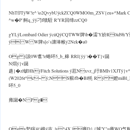
NhTfJT ÿ W?e^ \o2QvybU ÿckZCQ0WMO0m_ZSV{eu+^Mark Cran
^w�P`舸q_ÿ ÿ刁f嗿駤 R'YR回缔zzCQ0
gYLÿLombard Odier ÿcúQ ÿCQT W W牌\b�灀'Y紒
ÿ W W牌s[o`s瀤琫糇ý2Nek�a0
Og ÿ誏0W翥?e蜷吥5_b_槔 RRI{ ÿý \��T}v躤
N焨 ÿ}v躤
趎}�zl铍HhÿFitch Solutions ÿ荵 Nxvz_j玗BMIv1XJT ÿ}v
(W2026t^c~ ÿ;NS豤/fb�Bl牦 R ÿ 嬁miBl
吥5_0
雍躤�N Pg�
Ogv悐瞚@\槔 ÿ吉_|v^4X \雍D},{臹'Y"u雍 WO气舸