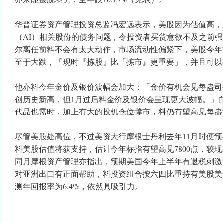
华晋证券资产管理投资总监冯宏远表示，美股因为估值高，
（AI）相关股份的债务问题，令投资者买货意欲不及之前
尔离任前料不会有太大动作，市场流动性偏紧下，美股今年
至于大跌，「现时『拣股』比『拣市』更重要」，并且可以
他亦料今年金价及银价波幅会加大：「金价有机会见每盎司48
创历史新高，但1月过后料金价及银价会呈现更大波幅。」
代品也需时，加上有大的投机仓位撑市，料仍有望高见每盎司
尽管美股处高位，不过美资大行摩根士丹利去年11月时便
料美股估值将获支持，估计今年标指有望高见7800点，较现
同月摩根资产管理亦指出，预期美国今年上半年有退税刺激
对亚洲出口有正面帮助，料投资组合按六四比重持有美股美债
测年回报率为6.4%，依然具吸引力。