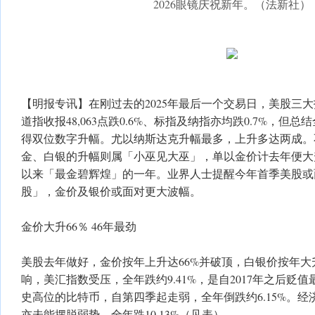
2026眼镜庆祝新年。（法新社）
【明报专讯】在刚过去的2025年最后一个交易日，美股三
道指收报48,063点跌0.6%、标指及纳指亦均跌0.7%，但
得双位数字升幅。尤以纳斯达克升幅最多，上升多达两成。
金、白银的升幅则属「小巫见大巫」，单以金价计去年便大
以来「最金碧辉煌」的一年。业界人士提醒今年首季美股或
股」，金价及银价或面对更大波幅。
金价大升66％ 46年最劲
美股去年做好，金价按年上升达66%并破顶，白银价按年大升
响，美汇指数受压，全年跌约9.41%，是自2017年之后贬
史高位的比特币，自第四季起走弱，全年倒跌约6.15%。
亦未能摆脱弱势，全年跌10.13%（见表）。