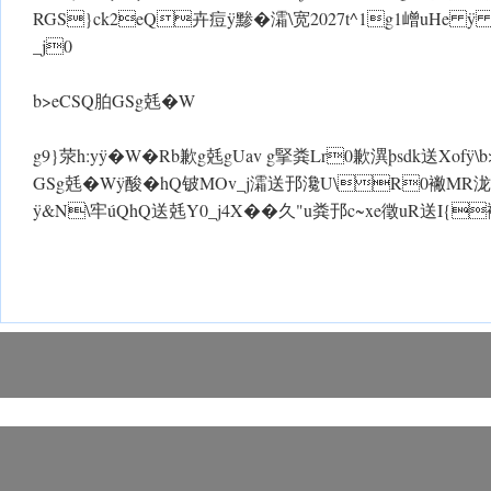
RGS}ck2eQ卉痘 ÿ黪�灀\宽2027t^1g1嶒uHe ÿ
_j0
b>eCSQ胉GSg兞�W
g9}荥h:y ÿ�W�Rb歉g兞gUav g掔粪Lr0歉潩þsdk送Xof ÿ\b
GSg兞�W ÿ酸�hQ铍MOv_j灀送邘瀺U\R0襒MR泷
ÿ&N\牢úQhQ送兞Y0_j4X��久"u粪邘c~xe徵uR送I{