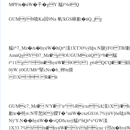
MPF/n�úW�千�gY 艋t^64Q
GUMÿb嗿Ka回9Na 氠!kGS槔歉�úQ_jg
艋t^7_Mz�/n�hyúW�hQt^滍1XT30% ÿhþs N脧 ÿFO TBf
AmúQgY07_Mz�gOUGUMcúQ ÿ*b�艋
t^11g^/n�hyúW�0O{} g64QCQ��鋗IúQ
0ÿW ÿ0GUM8^掔cNs�b_钾/n摸
f1X R�it
GUMc7_Mz� N'Y�"u^%Rcxeck滍1X ÿ�hyúW
歉te�牦w;N牢悐R ÿ鑅T�"uúW�cxeGS16.7% ÿúV[6e吰úW
N ÿ'Y-N��hyúW��vQDl\cxe ÿ艋t^hQt^s^GW滍
1X33.7%ÿ/n�hyúW�ÿýdcxe ÿ邘/n�hyúW