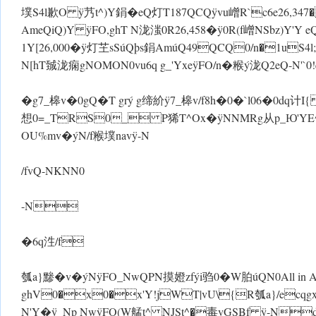
墣S4l歉O ÿ艿t^)Y鋗�eQ灯T187QCQ ÿvu嶒R`c6e26
AmeQiQ)Y ÿFO,ghT N泷滍0R26,458� ÿ0R(f嶒NSbz)Y'Y 
1Y[26,000� ÿ灯芏sSúQþs鋗AmúQ49QCQ0/n�1uS4l;N
N[hT臹泷痫gNOMON0vu6q g_'Yxe ÿFO/n�糇ý泷Q2eQ-N'`
�g7_槔v�0gQ�T grý g缔紒 ÿ7_槔v/f8h�0�`l06�0
想0=_TRS0_ P狶T^Ox� ÿNNMRg从p_Ю'YE
OU%mv�ýN/f糇墣nav ÿ-N
/fvQ-NKNN0
-N
�6q泩/f
瓠a}黪�v�ýN ÿFO_NwQPN摸嬁zfýi驺0�W胉úQN 0All in AI
ghV0�x0�x'Y!jWT|vU\{R瓠a}/ecq
N'Y� ÿ_Np Nw ÿFO(W艋t^ NJSt^�毒vGSBf ÿ-N