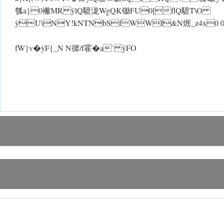
瓠a}0襒MR ÿlQ驙泷 WgQK锄FU0[flQ驙T\O
ÿU\NY!kNTNbSfWWI&N烿_z4x0 
fW}v� ÿF{_N N徲/f霍�a` ÿFO