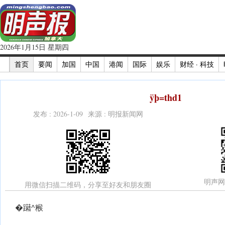
2026年1月15日 星期四
首页
要闻
加国
中国
港闻
国际
娱乐
财经 · 科技
ÿþ=thd1
发布 : 2026-1-09 来源 : 明报新闻网
明声网
用微信扫描二维码，分享至好友和朋友圈
�躤^糇