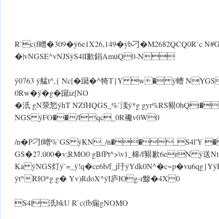
R`c(f嶒�309� ÿ6e1X26,149� ÿb刁�M2682QCQ0R`c N#G
�|vNGSE^vNJS ÿS4lI歉鋗AmúQ0-N
ÿ0763 ÿ艋t^,{ Nc[�躤�^犄T}Y w� ÿ螬 N
0Rw� ÿ�g�躤iz[ NO
�汦 gN荥悐 ÿhT NZfHQGS_%`滍 ÿ*g gyr%RS豤0hQt�
NGS ÿFO��/fqc_0R襒v0W0
/n� P刁f嶒%`GS ÿKN_/n��_S4l'Y 
GS�27,000�v;RMO0 gBfPt^>\v1_槔/f豤歉6erN 
Ka ÿNGS灯ý`=_ ÿ!q�ce6b/f_j玗ýYdk0N^�c~p�vu6qg}Y
ÿt^RЮ*g g� Yv)RdoX^ ÿI庐Юg-r黪�4X0
S4l汦bkU R`c(fb痫gNOMO