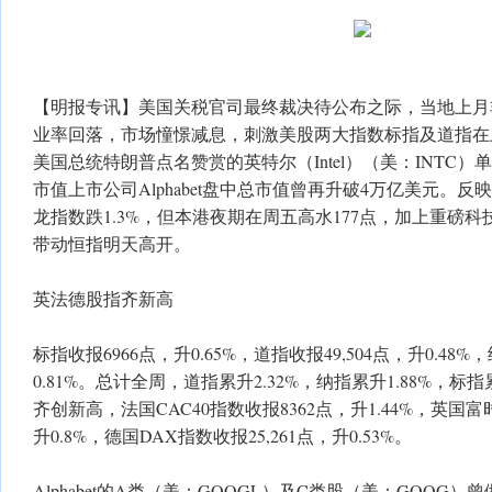
【明报专讯】美国关税官司最终裁决待公布之际，当地上月
业率回落，市场憧憬减息，刺激美股两大指数标指及道指在
美国总统特朗普点名赞赏的英特尔（Intel）（美：INTC）单
市值上市公司Alphabet盘中总市值曾再升破4万亿美元。
龙指数跌1.3%，但本港夜期在周五高水177点，加上重磅
带动恒指明天高开。
英法德股指齐新高
标指收报6966点，升0.65%，道指收报49,504点，升0.48%
0.81%。总计全周，道指累升2.32%，纳指累升1.88%，标
齐创新高，法国CAC40指数收报8362点，升1.44%，英国富时1
升0.8%，德国DAX指数收报25,261点，升0.53%。
Alphabet的A类（美：GOOGL）及C类股（美：GOOG