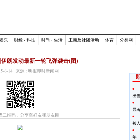
娱乐
财经 · 科技
时尚 · 生活
工商及社团活动
体育
分类网
伊朗发动最新一轮飞弹袭击(图)
025-6-14 来源 : 明报即时新闻网
出
显
描二维码，分享至好友和朋友圈
被
年