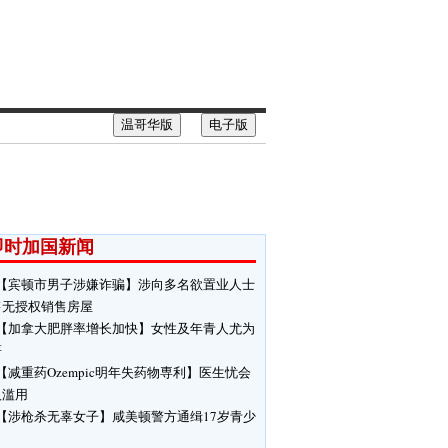
温哥华版
电子版
即时加国新闻
【宾顿市男子涉嫌诈骗】涉向多名欲置业人士
售无授权销售房屋
【加拿大肥胖率增长加快】女性及年青人尤为
著
【减重药Ozempic明年失药物専利】医生忧会
人滥用
【涉枪杀无辜女子】咸美顿警方通缉17岁青少