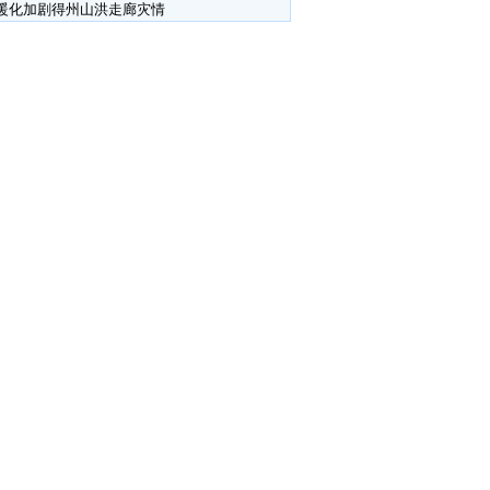
暖化加剧得州山洪走廊灾情