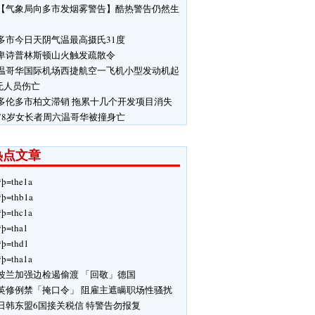
【气象局向多市发烟雾警告】酷热警告仍然生
多市今日天阴气温最高摄氏31度
卑诗普林斯顿山火触发疏散令
温哥华国际机场西捷航空一飞机小型发动机起
无人员伤亡
多伦多市柏文滞销 拖累十几个开发项目消失
78岁女长者周六温哥华被撞身亡
热点文章
ÿþ=the1a
ÿþ=thb1a
ÿþ=thc1a
ÿþ=tha1
ÿþ=thd1
ÿþ=tha1a
波兰加强边检遏偷渡 「回敬」德国
英修例禁「掩口令」 阻雇主遮瞒职场性骚扰
日韩东盟6国接关税信 特警告勿报复