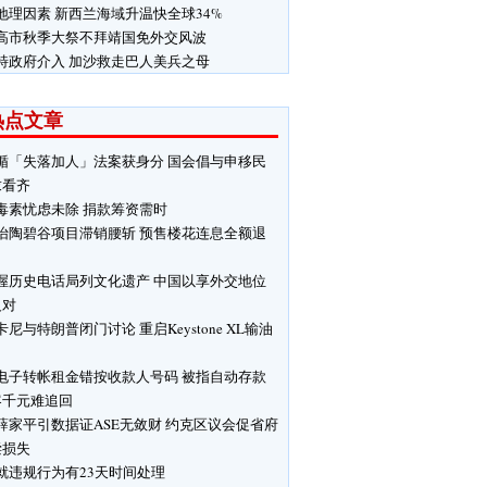
地理因素 新西兰海域升温快全球34%
高市秋季大祭不拜靖国免外交风波
特政府介入 加沙救走巴人美兵之母
热点文章
循「失落加人」法案获身分 国会倡与申移民
求看齐
毒素忧虑未除 捐款筹资需时
怡陶碧谷项目滞销腰斩 预售楼花连息全额退
渥历史电话局列文化遗产 中国以享外交地位
反对
卡尼与特朗普闭门讨论 重启Keystone XL输油
电子转帐租金错按收款人号码 被指自动存款
客千元难追回
薛家平引数据证ASE无敛财 约克区议会促省府
偿损失
就违规行为有23天时间处理