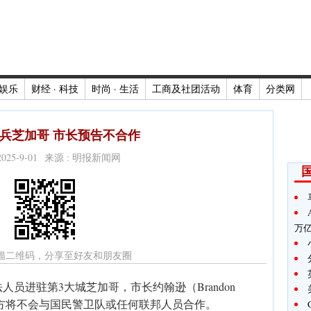
娱乐
财经 · 科技
时尚 · 生活
工商及社团活动
体育
分类网
兵芝加哥 市长预告不合作
2025-9-01 来源 : 明报新闻网
万
描二维码，分享至好友和朋友圈
员进驻第3大城芝加哥，市长约翰逊（Brandon
哥警方将不会与国民警卫队或任何联邦人员合作。