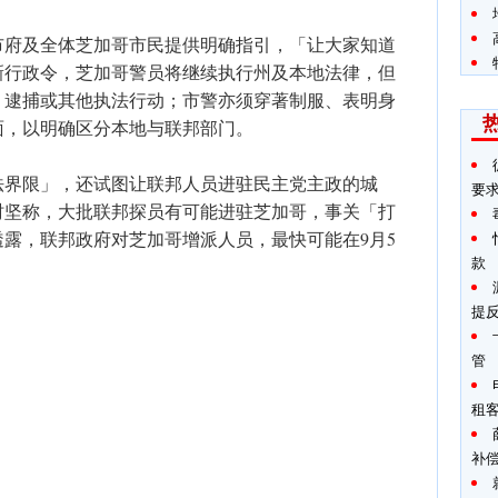
市府及全体芝加哥市民提供明确指引，「让大家知道
新行政令，芝加哥警员将继续执行州及本地法律，但
、逮捕或其他执法行动；市警亦须穿著制服、表明身
面，以明确区分本地与联邦部门。
法界限」，还试图让联邦人员进驻民主党主政的城
要
时坚称，大批联邦探员有可能进驻芝加哥，事关「打
露，联邦政府对芝加哥增派人员，最快可能在9月5
款
提
管
租
补