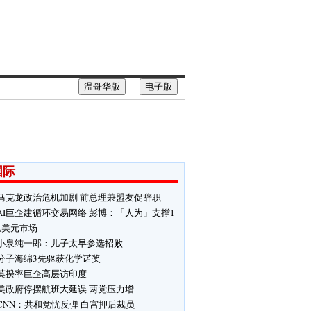
温哥华版
电子版
国际
马克龙政治危机加剧 前总理兼盟友促辞职
AI巨企建循环交易网络 彭博：「人为」支撑1
亿美元市场
小泉纯一郎：儿子太早参选招败
分子海绵3先驱获化学诺奖
英揆率巨企高层访印度
美政府停摆航班大延误 两党压力增
CNN：共和党忧反弹 白宫押后裁员