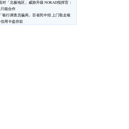
面对「北极地区」威胁升级 NORAD指挥官：
美只能合作
「银行调查员骗局」百省民中招 上门取走银
卡信用卡盗存款