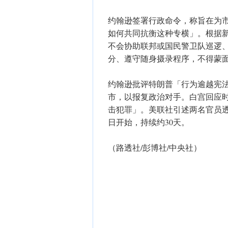
约翰逊签署行政命令，称旨在为
如何共同抗衡这种专横」。根据
不会协助联邦或国民警卫队巡逻
分、遵守随身摄录程序，不得蒙
约翰逊批评特朗普「行为逾越宪
市，以报复政治对手。白宫回应
击犯罪」。美联社引述两名官员透
日开始，持续约30天。
（路透社/彭博社/中央社）