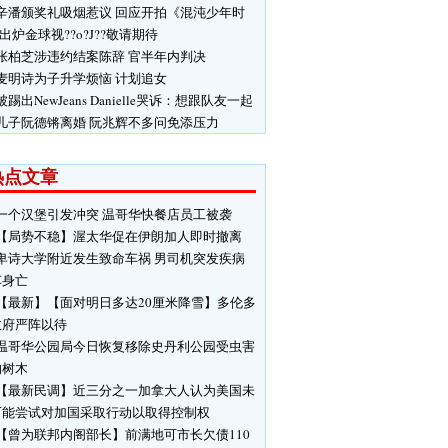
辛潘颁奖礼吸烟惹议 回应开拍《混沌少年时
 出炉金球视??o?J??敬请期待
张柏芝涉违约结案陈辞 官半年内判决
麦明诗为子升学烦恼 计划追女
被踢出NewJeans Danielle哭诉：想跟队友一起
儿子阮德锵离婚 阮兆辉不多问免添压力
热点文章
一个汉堡引发冲突 温哥华快餐店员工被袭
【局势不稳】渥太华促在伊朗加人即时撤离
卑诗大学附近发生致命车祸 男司机突发疾病
车身亡
【最新】【面对明日多达20厘米降雪】多伦多
政府严阵以待
温哥华公园局今日恢复移除史丹利公园受虫害
响树木
【最新民调】近三分之一加拿大人认为美国未
可能尝试对加国采取行动以取得控制权
【曾为联邦内阁部长】前满地可市长欠债110