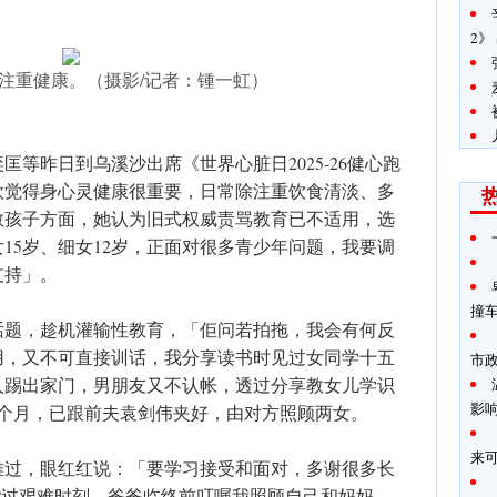
2》
注重健康。（摄影/记者：锺一虹）
等昨日到乌溪沙出席《世界心脏日2025-26健心跑
欣觉得身心灵健康很重要，日常除注重饮食清淡、多
教孩子方面，她认为旧式权威责骂教育已不适用，选
15岁、细女12岁，正面对很多青少年问题，我要调
支持」。
撞
话题，趁机灌输性教育，「佢问若拍拖，我会有何反
用，又不可直接训话，我分享读书时见过女同学十五
市
人踢出家门，男朋友又不认帐，透过分享教女儿学识
影
3个月，已跟前夫袁剑伟夹好，由对方照顾两女。
来
难过，眼红红说：「要学习接受和面对，多谢很多长
??过艰难时刻。爸爸临终前叮嘱我照顾自己和妈妈，