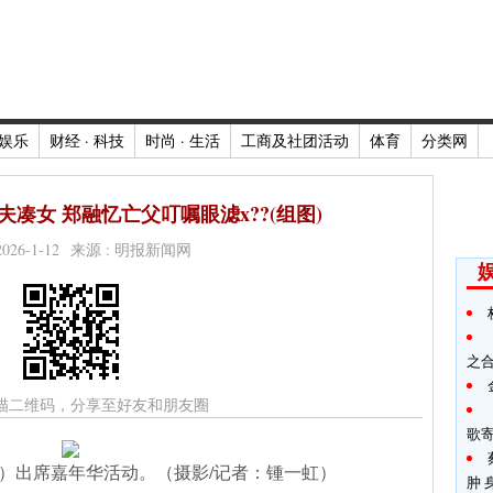
娱乐
财经 · 科技
时尚 · 生活
工商及社团活动
体育
分类网
凑女 郑融忆亡父叮嘱眼滤x??(组图)
2026-1-12 来源 : 明报新闻网
之
描二维码，分享至好友和朋友圈
歌
）出席嘉年华活动。（摄影/记者：锺一虹）
肿 