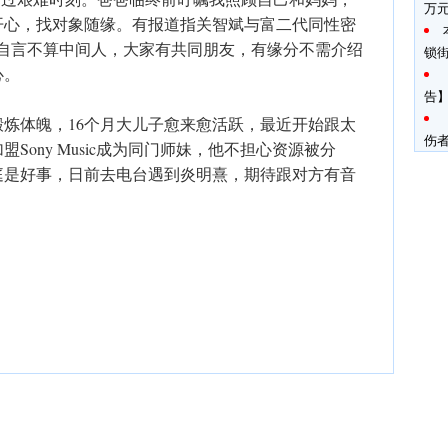
万
开心，找对象随缘。有报道指关智斌与富二代同性密
，郑融自言不算中间人，大家有共同朋友，有缘分不需介绍
锁
心。
告】
炼体魄，16个月大儿子愈来愈活跃，最近开始跟太
伤
Sony Music成为同门师妹，他不担心资源被分
庭是好事，日前去电台遇到炎明熹，期待跟对方有音