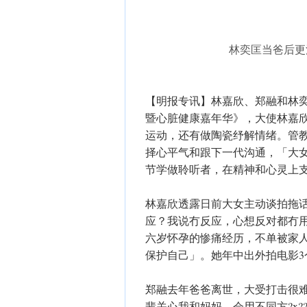
林奕匡当爸后更
【明报专讯】林嘉欣、郑融和林奕匡
暨心脏健康嘉年华》，大使林嘉
运动，还有做陶瓷纾解情绪。管
择心平气和跟下一代沟通，「大女
节学做聆听者，在精神和心灵上
林嘉欣透露日前大女主动谈拍拖
应？我说冇反应，心想反对都冇
六岁怀孕的惨痛经历，不单被家
保护自己」。她年中出外拍电影
郑融去年爸爸离世，大受打击很
辈关心我和妈妈，会用不同方?x