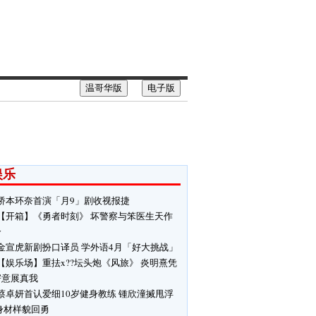
温哥华版
电子版
娱乐
桥本环奈首演「月9」剧收视报捷
【开箱】《勇者时刻》 坏警察与笨医生天作
合
金宣虎新剧扮口译员 学外语4月「好大挑战」
【娱乐场】重抾x??坛头炮《风旅》 炎明熹凭
寄意展真我
蔡卓妍首认爱细10岁健身教练 锺欣潼搣甩浮
身材样貌回勇