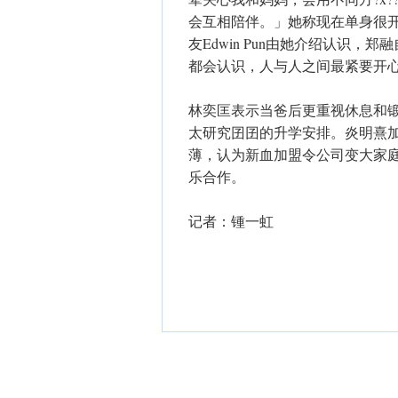
会互相陪伴。」她称现在单身很
友Edwin Pun由她介绍认识
都会认识，人与人之间最紧要开
林奕匡表示当爸后更重视休息和锻
太研究囝囝的升学安排。炎明熹加盟
薄，认为新血加盟令公司变大家
乐合作。
记者：锺一虹