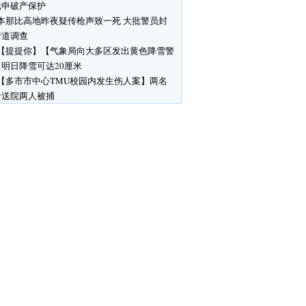
元申破产保护
本那比高地昨夜疑传枪声致一死 大批警员封
街道调查
【提提你】【气象局向大多区发出黄色降雪警
明日降雪可达20厘米
【多市市中心TMU校园内发生伤人案】两名
者送院两人被捕