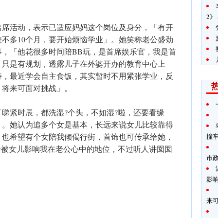
2》
出席活动，表示已适应妈妈这个岗位及身分，「有开
不多10个月，要开始烦恼学业」。她笑称老公盛劲
事，「他花很多时间陪BB玩，是首席娱乐官，我是首
，只是有规划，透露儿子在外婆开办的教育中心上
持，最近学会自主食饭，其实暂时不用紧张学业，反
，将来可面对挑战」。
睇紧时辰，都洗湿?个头，不如湿?啦，还要看缘
」。她认为追多个女是基本，长远来说女儿比较靠得
，也希望有个女陪我倾偈行街，首饰也可传承给她，
撞
会被女儿影响我在老公心中的地位，不过听人讲囡囡
市
影
来