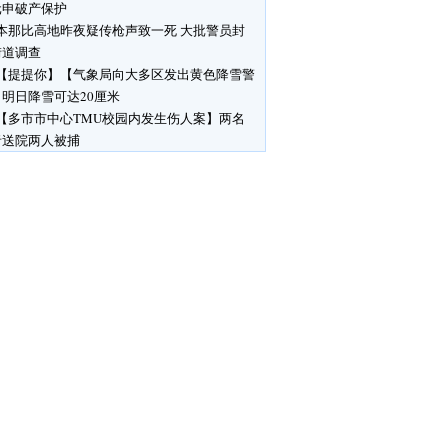
元申破产保护
本那比高地昨夜疑传枪声致一死 大批警员封
街道调查
【提提你】【气象局向大多区发出黄色降雪警
明日降雪可达20厘米
【多市市中心TMU校园内发生伤人案】两名
者送院两人被捕