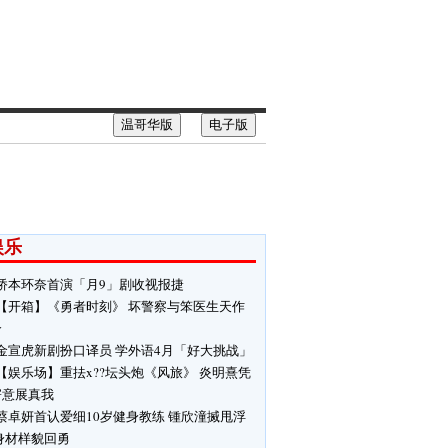
温哥华版
电子版
娱乐
桥本环奈首演「月9」剧收视报捷
【开箱】《勇者时刻》 坏警察与笨医生天作
合
金宣虎新剧扮口译员 学外语4月「好大挑战」
【娱乐场】重抾x??坛头炮《风旅》 炎明熹凭
寄意展真我
蔡卓妍首认爱细10岁健身教练 锺欣潼搣甩浮
身材样貌回勇