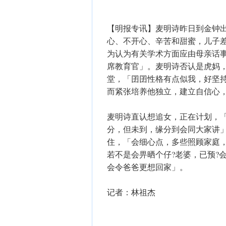
【明报专讯】麦明诗昨日到金钟
心、不开心、辛苦和甜蜜，儿子差
为认为有关学术方面应由母亲话
席教育官」。麦明诗否认是虎妈
堂，「囝囝性格有点似我，好坚
而紧张培养他独立，建立自信心
麦明诗直认想追女，正在计划，「
分，但未到，缘分到会同大家讲
住，「会细心点，多些照顾家庭
若不是会畀晒个仔?老婆，已预?
会令爸爸更想回家」。
记者：林祖杰