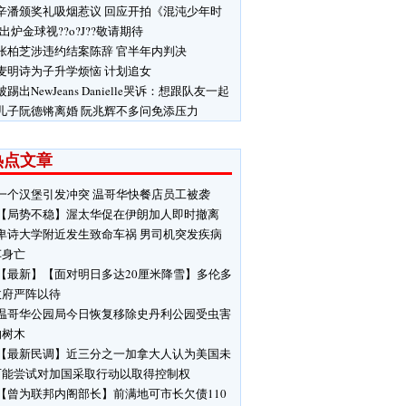
辛潘颁奖礼吸烟惹议 回应开拍《混沌少年时
 出炉金球视??o?J??敬请期待
张柏芝涉违约结案陈辞 官半年内判决
麦明诗为子升学烦恼 计划追女
被踢出NewJeans Danielle哭诉：想跟队友一起
儿子阮德锵离婚 阮兆辉不多问免添压力
热点文章
一个汉堡引发冲突 温哥华快餐店员工被袭
【局势不稳】渥太华促在伊朗加人即时撤离
卑诗大学附近发生致命车祸 男司机突发疾病
车身亡
【最新】【面对明日多达20厘米降雪】多伦多
政府严阵以待
温哥华公园局今日恢复移除史丹利公园受虫害
响树木
【最新民调】近三分之一加拿大人认为美国未
可能尝试对加国采取行动以取得控制权
【曾为联邦内阁部长】前满地可市长欠债110