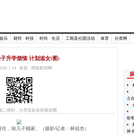
娱乐
财经 · 科技
时尚 · 生活
工商及社团活动
体育
分类网
子升学烦恼 计划追女(图)
2026-1-14 来源 : 明报新闻网
之
描二维码，分享至好友和朋友圈
歌
得住，较儿子顾家。（摄影/记者：林祖杰）
肿 