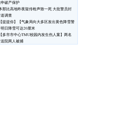
元申破产保护
本那比高地昨夜疑传枪声致一死 大批警员封
街道调查
【提提你】【气象局向大多区发出黄色降雪警
明日降雪可达20厘米
【多市市中心TMU校园内发生伤人案】两名
者送院两人被捕