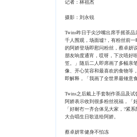
记者：林祖杰
摄影：刘永锐
Twins昨日于尖沙嘴出席手摇茶
千人围观，场面墟?，有粉丝前
的阿娇登场即慰问粉丝，蔡卓妍说：
朋友响度通宵，哎呀，下次唔好
笠。」随后二人即席画了多幅亲
像、开心笑容和最喜欢的食物等
即解释，「我画了全世界最锺意食??
Twins之后戴上手套制作茶品及
阿娇表示收到很多粉丝祝福，「
「好耐冇一齐合体见大家，?紧
大合唱生日歌送给阿娇。
蔡卓妍常健身不怕冻