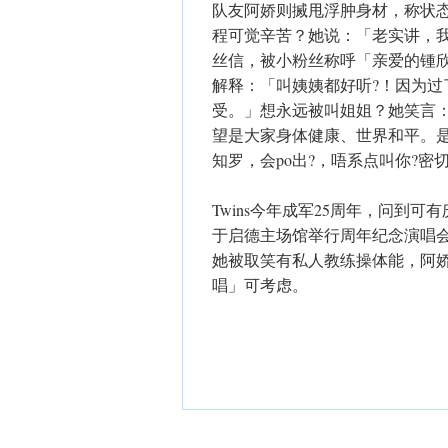
队友阿娇则搣甩浮肿身材，称状
程可觉辛苦？她说：「老实讲，我
丝信，被小粉丝称呼「亲爱的锺
解释：「叫姨姨都好听?！因为
受。」想永远被叫姐姐？她笑言
望是大家身体健康、世界和平。是否
知罗，会po出?，唔系点叫你?密
Twins今年成军25周年，问到
于启德主场馆举行周年纪念演唱
她被取笑有私人教练操体能，阿
唱」可考虑。