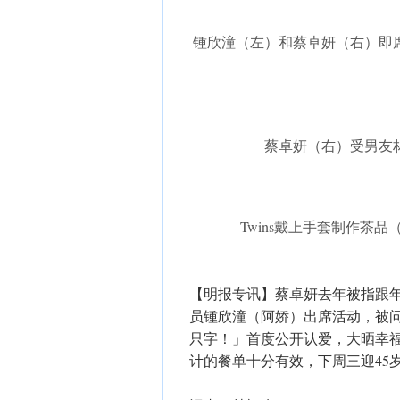
锺欣潼（左）和蔡卓妍（右）即
蔡卓妍（右）受男友
Twins戴上手套制作茶
【明报专讯】蔡卓妍去年被指跟年轻
员锺欣潼（阿娇）出席活动，被
只字！」首度公开认爱，大晒幸
计的餐单十分有效，下周三迎45