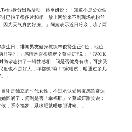
Twins身分出席活动，蔡卓妍说：「知道不是公众假
不过已拍了很多片和相，放上网给来不到现场的粉丝
惨，因为天气真的好冻。」阿娇表示近日冷亲，咳了两
43岁生日，绯闻男友健身教练林俊贤企正C位，地位
两只字?！」感情是否很稳定？蔡卓妍?说：「?家OK
为时尚杂志拍了一辑性感相，问是否健身有功，可接受
尺度也不是好大，咩都试?嘛！?家唔试，唔通过多几
罗。」
，自诩是独立的时代女性，不过承认受男友感染常运
的她圆润了，问到是否「幸福肥」？蔡卓妍甜笑说：
时候，系幸福罗，系咪肥就唔够胆讲喇。」