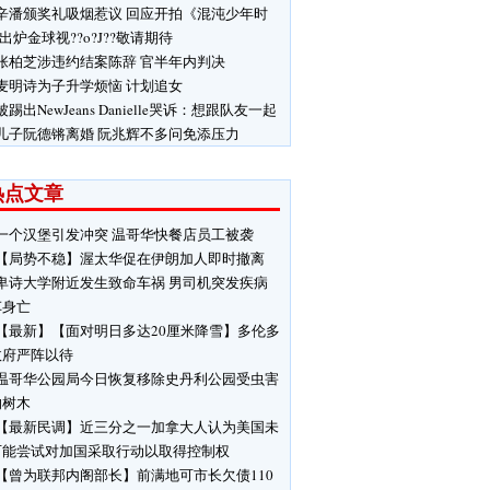
辛潘颁奖礼吸烟惹议 回应开拍《混沌少年时
 出炉金球视??o?J??敬请期待
张柏芝涉违约结案陈辞 官半年内判决
麦明诗为子升学烦恼 计划追女
被踢出NewJeans Danielle哭诉：想跟队友一起
儿子阮德锵离婚 阮兆辉不多问免添压力
热点文章
一个汉堡引发冲突 温哥华快餐店员工被袭
【局势不稳】渥太华促在伊朗加人即时撤离
卑诗大学附近发生致命车祸 男司机突发疾病
车身亡
【最新】【面对明日多达20厘米降雪】多伦多
政府严阵以待
温哥华公园局今日恢复移除史丹利公园受虫害
响树木
【最新民调】近三分之一加拿大人认为美国未
可能尝试对加国采取行动以取得控制权
【曾为联邦内阁部长】前满地可市长欠债110