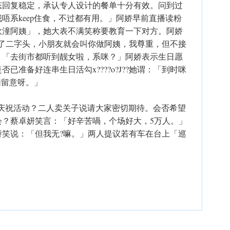
态回复稳定，承认专人设计的餐单十分有效。问到过
唔系keep住食，不过都有用。」阿娇早前直播读粉
欣潼阿姨」，她大表不满笑称要教育一下对方。阿娇
过了二字头，小朋友就会叫你做阿姨，我尊重，但不接
：「去街市都听到靓女啦，系咪？」阿娇表示生日愿
已准备好连串生日活勾x????o?J??她谓：「到时咪
切留意呀。」
可有庆祝活动？二人卖关子说请大家密切期待。会否希望
会？蔡卓妍笑言：「好辛苦喎，个场好大，5万人。」
娇笑说：「但我无?嘛。」两人提议若有车在台上「巡