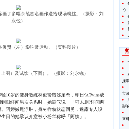
2》
席画了多幅亲笔签名画作送给现场粉丝。（摄影：刘
永锐）
林俊贤（左）影响常运动。（资料图片）
品（上图）及试饮（下图）。（摄影：刘永锐）
撞
市
10岁的健身教练林俊贤谱姊弟恋，昨日伙Twins成
问到跟绯闻男友关系时，她霸气说：「可以删?绯闻两
影
福。阿娇搣甩浮肿，身材样貌状态回勇，透露专人设
岁生日的她承认介意被小粉丝称呼「阿姨」。
来