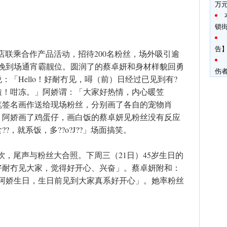
万
锁
告】
品店联乘合作产品活动，招待200名粉丝，场外吸引逾
一晚到场通宵霸靓位。圆润了的蔡卓妍和身材样貌回勇
伤
「Hello！好耐冇见，噚（前）日经过已见到有?
啦！咁冻。」阿娇谓：「大家好热情，内心暖笠
笔签名画作送给现场粉丝，分别画了各自的宠物肖
，阿娇画了鸡蛋仔，画白饭的蔡卓妍见粉丝没有反应
，就系饭，多??o?J??」场面搞笑。
试饮，尾声与粉丝大合照。下周三（21日）45岁生日的
好耐冇见大家，觉得好开心、兴奋」。蔡卓妍附和：
系阿娇生日，生日前见到大家真系好开心」。她率粉丝