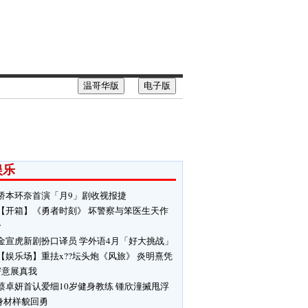
温哥华版
电子版
娱乐
桥本环奈首演「月9」剧收视报捷
【开箱】《勇者时刻》 坏警察与笨医生天作
合
金宣虎新剧扮口译员 学外语4月「好大挑战」
【娱乐场】重抾x??坛头炮《风旅》 炎明熹凭
寄意展真我
蔡卓妍首认爱细10岁健身教练 锺欣潼搣甩浮
身材样貌回勇