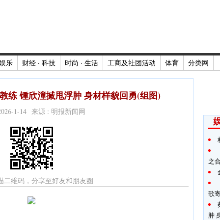
娱乐
财经 · 科技
时尚 · 生活
工商及社团活动
体育
分类网
教练 锺欣潼搣甩浮肿 身材样貌回勇(组图)
2026-1-14 来源 : 明报新闻网
之
描二维码，分享至好友和朋友圈
歌
肿 