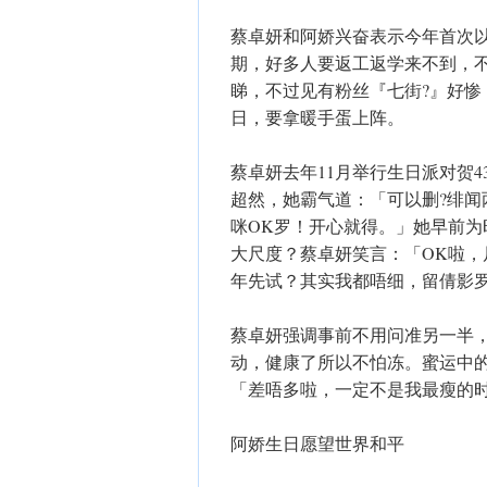
蔡卓妍和阿娇兴奋表示今年首次以
期，好多人要返工返学来不到，
睇，不过见有粉丝『七街?』好
日，要拿暖手蛋上阵。
蔡卓妍去年11月举行生日派对贺
超然，她霸气道：「可以删?绯闻
咪OK罗！开心就得。」她早前
大尺度？蔡卓妍笑言：「OK啦，
年先试？其实我都唔细，留倩影
蔡卓妍强调事前不用问准另一半
动，健康了所以不怕冻。蜜运中
「差唔多啦，一定不是我最瘦的
阿娇生日愿望世界和平