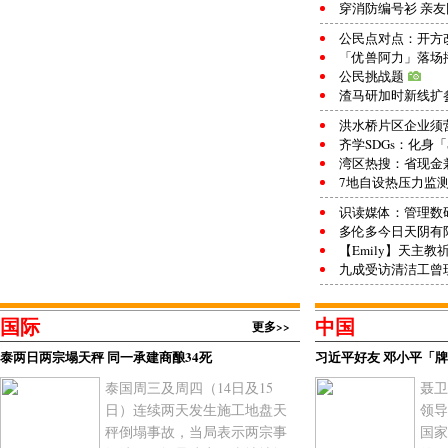
穿消防编号衫 亲
公民点对点：开方
「优兽阿力」落场
公民挑战题
渣马研加时新线扩
洪水桥片区企业须
齐学SDGs：化身「S
湾区热搜：省现金
7地自设热压力监
识读媒体：管理数
多伦多今日天阴有
【Emily】天主教
九成受访清洁工曾
国际
中国
更多>>
泰两日两宗塌天秤 同一承建商酿34死
习近平好友 邓小平「牌
泰国周三及周四（14日及15
聂卫
日）连续两天发生施工地盘天
领导
秤倒塌事故，当局表示两宗事
国家