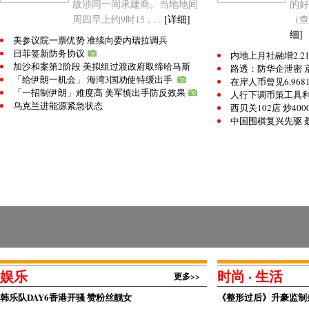
故涉同一间承建商。当地地间
的好
周四早上约9时15 . . .
[详细]
（查
细]
美参议院一票优势 准续向委内瑞拉调兵
日菲签新防务协议
内地上月社融增2.2
加沙和案第2阶段 美拟组过渡政府取缔哈马斯
路透：防华企泄密 
「给伊朗一机会」 海湾3国劝使特缓出手
在岸人币曾见6.96
「一招制伊朗」难度高 美军慎出手防反效果
人行下调币策工具利率
乌克兰进能源紧急状态
西贝关102店 炒400
中国围棋复兴先驱 
娱乐
时尚 · 生活
更多>>
韩乐队DAY6香港开骚 赞粉丝靓女
《整形过后》升豪监制