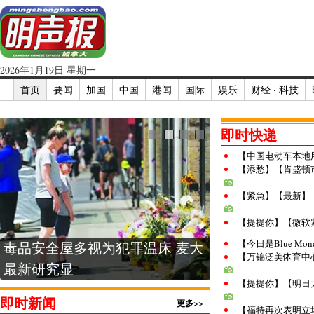
2026年1月19日 星期一
首页
要闻
加国
中国
港闻
国际
娱乐
财经 · 科技
即时快递
【中国电动车本地
【添愁】【肯盛顿
【紧急】【最新】
【提提你】【微软紧
【今日是Blue Mo
毒品安全屋多视为犯罪温床 麦大
两项赴美提前在
【万锦泛美体育中
最新研究显
续推进增跨
【提提你】【明日
即时新闻
更多>>
【福特再次表明立