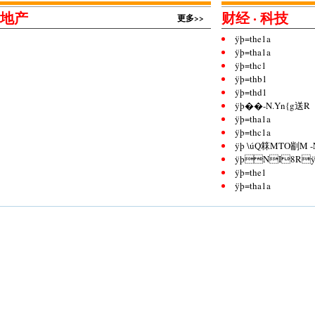
地产
财经 · 科技
更多>>
ÿþ=the1a
ÿþ=tha1a
ÿþ=thc1
ÿþ=thb1
ÿþ=thd1
ÿþ��-N.Yn{g送R
ÿþ=tha1a
ÿþ=thc1a
ÿþ \úQ箖MTO剬M 
ÿþNI8Rÿ迪
ÿþ=the1
ÿþ=tha1a