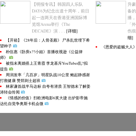
【明报专讯】韩国四人乐队
升豪
DAY6为纪念出道十周年，前日
备的
起一连两天在香港亚洲国际博
播，
览馆Arena举行《The
「外
DECADE》演 . . .
[详细]
伤痕
细]
【开箱】《28年后：人骨圣殿》 尸杀乱世埋下希
望种子
《恩爱的盗贼大人
朴信惠《卧庾x??小姐》首播收视逊《公益律
师》
被指未离婚搭上王青霞 李龙基斥YouTuber乱?拟
提告
周润发率「几百岁」明星队战10公里 鲍起静感谢
打救健康 赞郑则士超班
林家谦首战半马达标 自夸有潜质 王智德未了解姜
涛转会传闻
《情感的价值》扫欧洲电影6奖大捷 出炉影帝施
达伦自觉争奥斯卡机会微