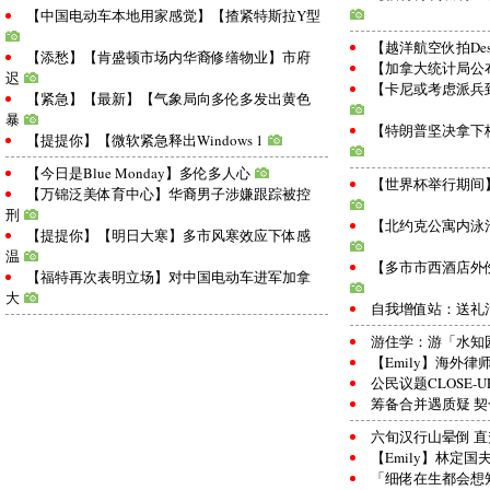
【中国电动车本地用家感觉】【揸紧特斯拉Y型
【越洋航空伙拍Desj
【添愁】【肯盛顿市场内华裔修缮物业】市府
【加拿大统计局公布
迟
【卡尼或考虑派兵
【紧急】【最新】【气象局向多伦多发出黄色
暴
【特朗普坚决拿下
【提提你】【微软紧急释出Windows 1
【今日是Blue Monday】多伦多人心
【世界杯举行期间
【万锦泛美体育中心】华裔男子涉嫌跟踪被控
刑
【北约克公寓内泳
【提提你】【明日大寒】多市风寒效应下体感
温
【多市市西酒店外
【福特再次表明立场】对中国电动车进军加拿
大
自我增值站：送礼
游住学：游「水知
【Emily】海外律
公民议题CLOSE-
筹备合并遇质疑 
六旬汉行山晕倒 
【Emily】林定国
「细佬在生都会想