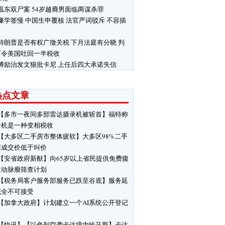
温东双尸案 54岁越裔男面临两谋杀罪
嫌学签慢 中国生申覆核 法官严词驳斥 不容插
特朗普是否有权广徵关税 下月法庭有分晓 判
可令美国吐回一半税收
博励治发文狠批卡尼 上任后四大承诺失信
热点文章
【多市一夜间多部雷达摄录机被斩首】福特称
录机是一种变相税收
【大多区二手房市整体疲软】大多区98%二手
屋成交价低于叫价
【安省政府新猷】向65岁以上省民提供免费腹
主动脉瘤筛查计划
【税务局客户服务部服务已跌至谷底】服务延
完全不可接受
【加拿大政府】计划建立一个AI系统公开登记
【快讯】【以色列空袭卡达境内哈马斯】卡达