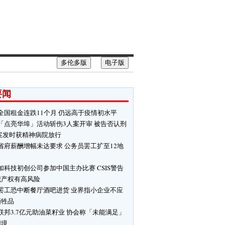
多伦多版
电子版
要闻
全国租金连跌11个月 仍远高于疫情初水平
「点亮华埠」活动斩伤3人案开审 被告否认刑
 案发时获精神病院放行
省府薪酬增幅未达要求 公务员罢工扩至12地
加科技初创公司参加中国主办比赛 CSIS警告
识产权有高风险
罢工恐中断餐厅酒吧进货 业界指小企业不应
牺牲品
联邦3.7亿元助油菜籽业 协会称「未能满足」
困境