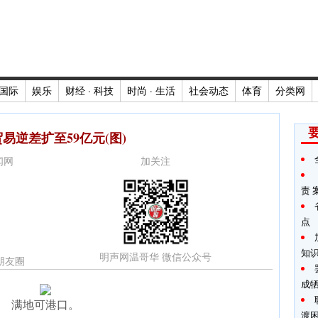
国际
娱乐
财经 · 科技
时尚 · 生活
社会动态
体育
分类网
易逆差扩至59亿元(图)
新闻网
加关注
责
点
知
明声网温哥华 微信公众号
朋友圈
成
满地可港口。
渡