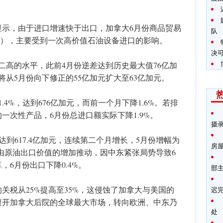
显示，由于进口增速快于出口，加拿大6月份商品贸易
队
美元），主要受到一次高价值石油设备进口的影响。
决
二高的水平，此前4月份逆差达到历史最大值76亿加
将从5月份向下修正的55亿加元扩大至63亿加元。
4%，达到676亿加元，而前一个月下降1.6%。若排
一次性产品，6月份总进口额实际下降1.9%。
摄
，达到617.4亿加元，连续第二个月增长，5月份增幅为
房
由原油出口价值的增加推动，因中东紧张局势导致6
6月份出口下降0.4%。
部
关税从25%提高至35%，这侵蚀了加拿大与美国的
迟
避开加拿大后院的全球最大市场，转向欧洲、中东乃
处