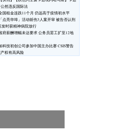
责公然违反国际法
全国租金连跌11个月 仍远高于疫情初水平
「点亮华埠」活动斩伤3人案开审 被告否认刑
 案发时获精神病院放行
省府薪酬增幅未达要求 公务员罢工扩至12地
加科技初创公司参加中国主办比赛 CSIS警告
识产权有高风险