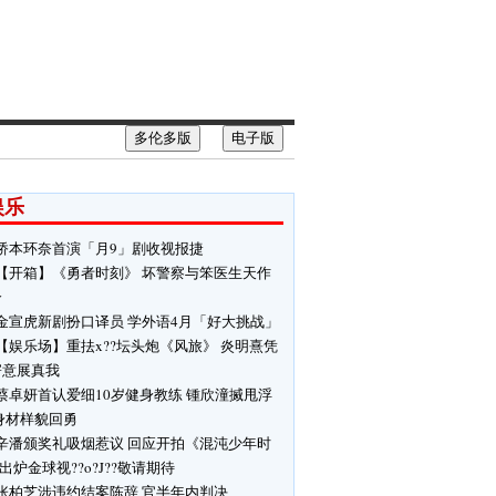
多伦多版
电子版
娱乐
桥本环奈首演「月9」剧收视报捷
【开箱】《勇者时刻》 坏警察与笨医生天作
合
金宣虎新剧扮口译员 学外语4月「好大挑战」
【娱乐场】重抾x??坛头炮《风旅》 炎明熹凭
寄意展真我
蔡卓妍首认爱细10岁健身教练 锺欣潼搣甩浮
身材样貌回勇
辛潘颁奖礼吸烟惹议 回应开拍《混沌少年时
 出炉金球视??o?J??敬请期待
张柏芝涉违约结案陈辞 官半年内判决