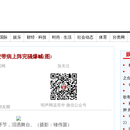
国际
娱乐
财经 · 科技
时尚 · 生活
社会动态
体育
分类网
带病上阵完骚爆喊(图)
新闻网
加关注
之
歌
明声网温哥华 微信公众号
朋友圈
肿 
2》
环节，泪洒舞台。（摄影：锺伟茵）