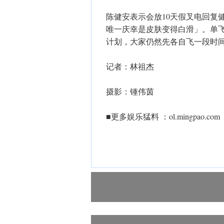
陈健安表示会放10天假叉电回复
唯一庆幸是皮肤变得白滑」。单飞可
计划，大家仍然先各自飞一段时
记者：林祖杰
摄影：锺伟茵
■更多娱乐猛料 ：ol.mingpao.com