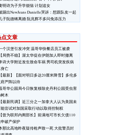
麦明诗为子升学烦恼 计划追女
被踢出NewJeans Danielle哭诉：想跟队友一起
儿子阮德锵离婚 阮兆辉不多问免添压力
热点文章
一个汉堡引发冲突 温哥华快餐店员工被袭
【局势不稳】渥太华促在伊朗加人即时撤离
卑诗大学附近发生致命车祸 男司机突发疾病
车身亡
【最新】【面对明日多达20厘米降雪】多伦多
政府严阵以待
温哥华公园局今日恢复移除史丹利公园受虫害
响树木
【最新民调】近三分之一加拿大人认为美国未
可能尝试对加国采取行动以取得控制权
【曾为联邦内阁部长】前满地可市长欠债110
元申破产保护
本那比高地昨夜疑传枪声致一死 大批警员封
街道调查