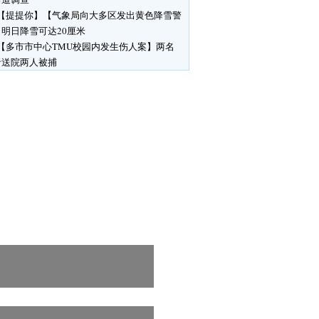
【提提你】【气象局向大多区发出黄色降雪警
明日降雪可达20厘米
【多市市中心TMU校园内发生伤人案】两名
者送院两人被捕