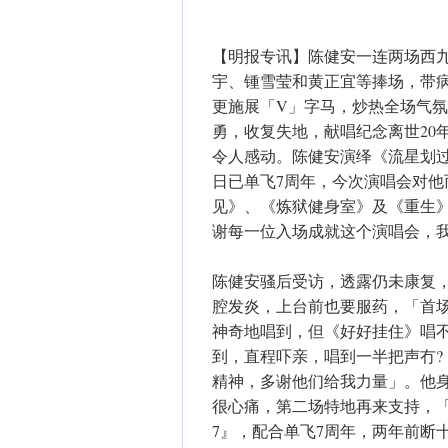
【明报专讯】陈健安一连两场西
宇、锺雪莹和黄正宜等捧场，带
更施展「V」字马，炒热全场气
勇，收复失地，献唱纪念离世20
令人感动。陈健安演绎《流星划过富士
日已单飞7周年，今次演唱会对他而
见》、《炼狱健身室》及《重生
谢每一位入场成就这个演唱会，
陈健安骚后受访，透露仍未康复
腔发炎，上台前也要服药，「首
神奇地唱到，但《好好挂住》唱
到，直程吓亲，唱到一半把声冇
精神，多谢他们给我力量」。他
很心痛，第二场特地再来支持，
7』，配合单飞7周年，两年前断十