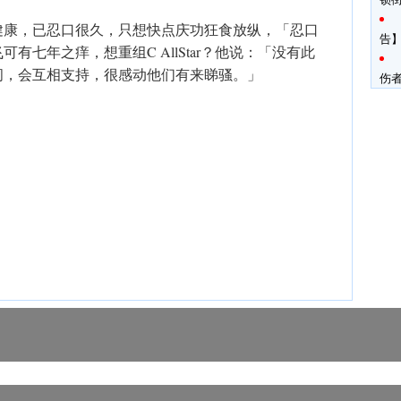
健康，已忍口很久，只想快点庆功狂食放纵，「忍口
告】
有七年之痒，想重组C AllStar？他说：「没有此
间，会互相支持，很感动他们有来睇骚。」
伤