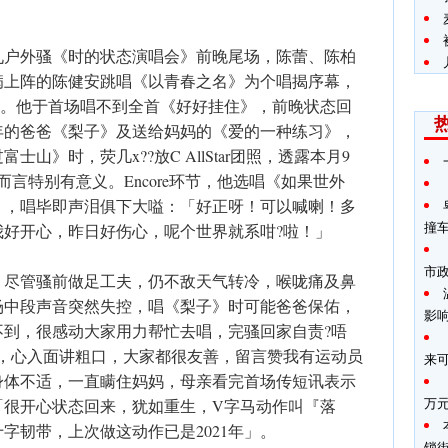
九户外骚《时的状态演唱会》前晚尾场，陈蕾、陈柏
病上阵的陈健安跳唱《以青春之名》为个唱揭序幕，
氛。他于首场唱不到全首《好好挂住》，前晚状态回
年的爸爸《梨子》及送给妈妈的《爱的一种练习》，
山》时，荧几x??放C AllStar团照，透露本月9
言特别有意义。Encore环节，他选唱《如果世外
》，唱毕即声泪俱下大嗌：「好正呀！可以喊喇！多
撞
我好开心，昨日好伤心，呢个世界就系咁?啦！」
市
，尽管骚前做足工夫，仍不敌天气转冷，喉咙痛及鼻
场中段声音突然失控，唱《梨子》时可能爸爸保佑，
影
不到，很感动大家用力帮忙去唱，完骚回家自责?唔
?，心入面讲粗口，大家都很友善，留言赞我有运动员
来
身体不适，一直瞒住妈妈，母亲看完首场传短讯表示
万
「很开心状态回来，犹如重生，V字马动作叫『落
字韧带，上次做这动作已是2021年」。
锁