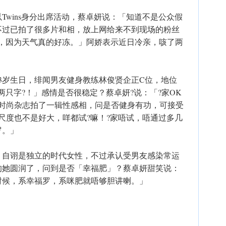
Twins身分出席活动，蔡卓妍说：「知道不是公众假
不过已拍了很多片和相，放上网给来不到现场的粉丝
惨，因为天气真的好冻。」阿娇表示近日冷亲，咳了两
43岁生日，绯闻男友健身教练林俊贤企正C位，地位
两只字?！」感情是否很稳定？蔡卓妍?说：「?家OK
为时尚杂志拍了一辑性感相，问是否健身有功，可接受
尺度也不是好大，咩都试?嘛！?家唔试，唔通过多几
罗。」
，自诩是独立的时代女性，不过承认受男友感染常运
的她圆润了，问到是否「幸福肥」？蔡卓妍甜笑说：
时候，系幸福罗，系咪肥就唔够胆讲喇。」