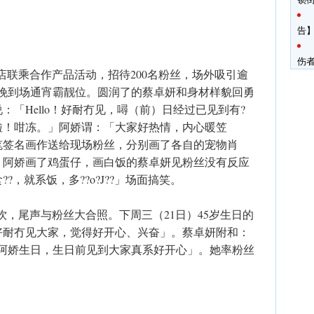
告】
伤
品店联乘合作产品活动，招待200名粉丝，场外吸引逾
一晚到场通宵霸靓位。圆润了的蔡卓妍和身材样貌回勇
「Hello！好耐冇见，噚（前）日经过已见到有?
啦！咁冻。」阿娇谓：「大家好热情，内心暖笠
笔签名画作送给现场粉丝，分别画了各自的宠物肖
，阿娇画了鸡蛋仔，画白饭的蔡卓妍见粉丝没有反应
，就系饭，多??o?J??」场面搞笑。
试饮，尾声与粉丝大合照。下周三（21日）45岁生日的
好耐冇见大家，觉得好开心、兴奋」。蔡卓妍附和：
系阿娇生日，生日前见到大家真系好开心」。她率粉丝