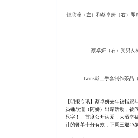
锺欣潼（左）和蔡卓妍（右）即
蔡卓妍（右）受男友
Twins戴上手套制作茶
【明报专讯】蔡卓妍去年被指跟年轻
员锺欣潼（阿娇）出席活动，被
只字！」首度公开认爱，大晒幸
计的餐单十分有效，下周三迎45