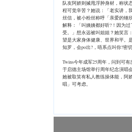
队友阿娇则搣甩浮肿身材，称状
程可觉辛苦？她说：「老实讲，我
丝信，被小粉丝称呼「亲爱的锺
解释：「叫姨姨都好听?！因为
受。」想永远被叫姐姐？她笑言
望是大家身体健康、世界和平。是否
知罗，会po出?，唔系点叫你?密
Twins今年成军25周年，问到
于启德主场馆举行周年纪念演唱
她被取笑有私人教练操体能，阿
唱」可考虑。