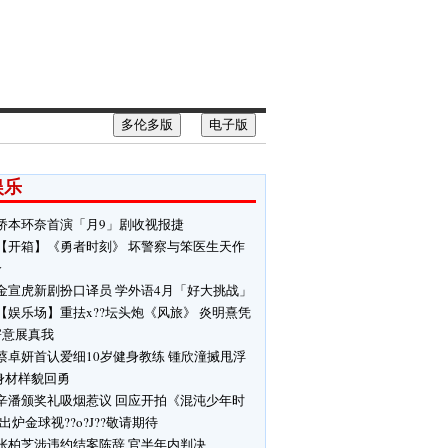
多伦多版
电子版
娱乐
桥本环奈首演「月9」剧收视报捷
【开箱】《勇者时刻》 坏警察与笨医生天作
合
金宣虎新剧扮口译员 学外语4月「好大挑战」
【娱乐场】重抾x??坛头炮《风旅》 炎明熹凭
寄意展真我
蔡卓妍首认爱细10岁健身教练 锺欣潼搣甩浮
身材样貌回勇
辛潘颁奖礼吸烟惹议 回应开拍《混沌少年时
 出炉金球视??o?J??敬请期待
张柏芝涉违约结案陈辞 官半年内判决