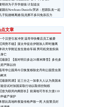
麦明诗为子升学烦恼 计划追女
被踢出NewJeans Danielle哭诉：想跟队友一起
儿子阮德锵离婚 阮兆辉不多问免添压力
热点文章
一个汉堡引发冲突 温哥华快餐店员工被袭
【局势不稳】渥太华促在伊朗加人即时撤离
卑诗大学附近发生致命车祸 男司机突发疾病
车身亡
【最新】【面对明日多达20厘米降雪】多伦多
政府严阵以待
温哥华公园局今日恢复移除史丹利公园受虫害
响树木
【最新民调】近三分之一加拿大人认为美国未
可能尝试对加国采取行动以取得控制权
【曾为联邦内阁部长】前满地可市长欠债110
元申破产保护
本那比高地昨夜疑传枪声致一死 大批警员封
街道调查