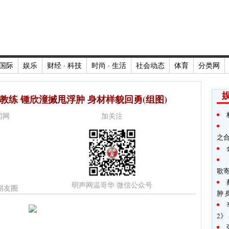
国际
娱乐
财经 · 科技
时尚 · 生活
社会动态
体育
分类网
教练 锺欣潼搣甩浮肿 身材样貌回勇(组图)
新闻网
加关注
之
歌
明声网温哥华 微信公众号
朋友圈
肿 
2》