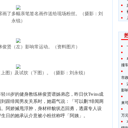
席画了多幅亲笔签名画作送给现场粉丝。（摄影：刘
永锐）
林俊贤（左）影响常运动。（资料图片）
撞
品（上图）及试饮（下图）。（摄影：刘永锐）
市
影
10岁的健身教练林俊贤谱姊弟恋，昨日伙Twins成
问到跟绯闻男友关系时，她霸气说：「可以删?绯闻两
来
福。阿娇搣甩浮肿，身材样貌状态回勇，透露专人设
岁生日的她承认介意被小粉丝称呼「阿姨」。
万
锁