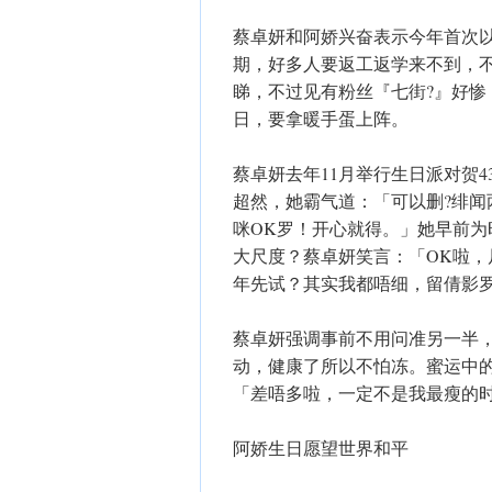
蔡卓妍和阿娇兴奋表示今年首次以
期，好多人要返工返学来不到，
睇，不过见有粉丝『七街?』好
日，要拿暖手蛋上阵。
蔡卓妍去年11月举行生日派对贺
超然，她霸气道：「可以删?绯闻
咪OK罗！开心就得。」她早前
大尺度？蔡卓妍笑言：「OK啦，
年先试？其实我都唔细，留倩影
蔡卓妍强调事前不用问准另一半
动，健康了所以不怕冻。蜜运中
「差唔多啦，一定不是我最瘦的
阿娇生日愿望世界和平