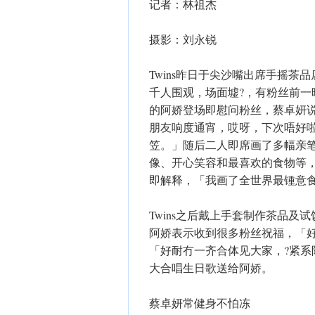
记者：林祖杰
摄影：刘永锐
Twins昨日于尖沙嘴出席手摇茶
千人围观，场面墟?，有粉丝前
的阿娇登场即慰问粉丝，蔡卓妍说：
朋友响度通宵，哎呀，下次唔好
笠。」随后二人即席画了多幅亲
像、开心笑容和最喜欢的食物等
即解释，「我画了全世界最锺意食??
Twins之后戴上手套制作茶品及
阿娇表示收到很多粉丝祝福，「
「好耐冇一齐合体见大家，?紧
大合唱生日歌送给阿娇。
蔡卓妍常健身不怕冻