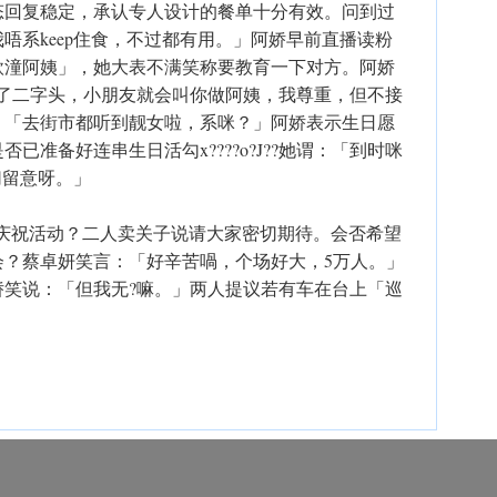
态回复稳定，承认专人设计的餐单十分有效。问到过
唔系keep住食，不过都有用。」阿娇早前直播读粉
欣潼阿姨」，她大表不满笑称要教育一下对方。阿娇
过了二字头，小朋友就会叫你做阿姨，我尊重，但不接
：「去街市都听到靓女啦，系咪？」阿娇表示生日愿
已准备好连串生日活勾x????o?J??她谓：「到时咪
切留意呀。」
可有庆祝活动？二人卖关子说请大家密切期待。会否希望
会？蔡卓妍笑言：「好辛苦喎，个场好大，5万人。」
娇笑说：「但我无?嘛。」两人提议若有车在台上「巡