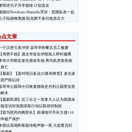
麦明诗为子升学烦恼 计划追女
被踢出NewJeans Danielle哭诉：想跟队友一起
儿子阮德锵离婚 阮兆辉不多问免添压力
热点文章
一个汉堡引发冲突 温哥华快餐店员工被袭
【局势不稳】渥太华促在伊朗加人即时撤离
卑诗大学附近发生致命车祸 男司机突发疾病
车身亡
【最新】【面对明日多达20厘米降雪】多伦多
政府严阵以待
温哥华公园局今日恢复移除史丹利公园受虫害
响树木
【最新民调】近三分之一加拿大人认为美国未
可能尝试对加国采取行动以取得控制权
【曾为联邦内阁部长】前满地可市长欠债110
元申破产保护
本那比高地昨夜疑传枪声致一死 大批警员封
街道调查