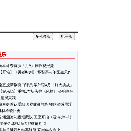
多伦多版
电子版
娱乐
桥本环奈首演「月9」剧收视报捷
【开箱】《勇者时刻》 坏警察与笨医生天作
合
金宣虎新剧扮口译员 学外语4月「好大挑战」
【娱乐场】重抾x??坛头炮《风旅》 炎明熹凭
寄意展真我
蔡卓妍首认爱细10岁健身教练 锺欣潼搣甩浮
身材样貌回勇
辛潘颁奖礼吸烟惹议 回应开拍《混沌少年时
 出炉金球视??o?J??敬请期待
张柏芝涉违约结案陈辞 官半年内判决