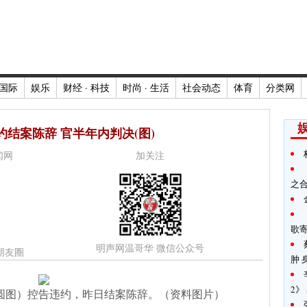
国际
娱乐
财经 · 科技
时尚 · 生活
社会动态
体育
分类网
结案陈辞 官半年内判决(图)
新闻网
加关注
之
歌
明声网温哥华 微信公众号
朋友圈
肿 
2》
圆图）控告违约，昨日结案陈辞。（资料图片）