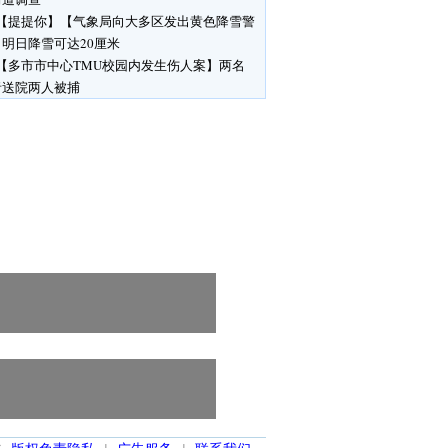
【提提你】【气象局向大多区发出黄色降雪警
明日降雪可达20厘米
【多市市中心TMU校园内发生伤人案】两名
者送院两人被捕