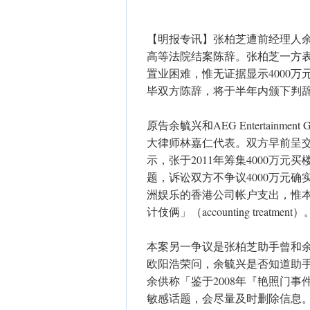
【明报专讯】张柏芝遭前经理人余
高等法院结案陈辞。张柏芝一方表
置业困难，惟无证据显示4000
毕双方陈辞，将于半年内颁下判
原告余毓兴和AEG Entertainme
大律师林嘉仁代表。双方早前呈
示，张于2011年筹集4000万元
题，诉讼双方不争议4000万元
洲娱乐的香港公司帐户支出，惟
计伎俩」（accounting treatment）
本案另一争议是张柏芝助手曾和
欧阳浩荣问，余毓兴是否知道助
余供称「鉴于2008年『艳照门
敏感话题，会尽量及时删除信息