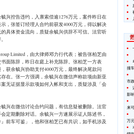
毓兴控告违约，入禀索偿逾1276万元，案件昨日在
示，张签订经理人合约前获发4000万元，得以解决
万元的具体资金流向，质疑余毓兴供辞不可信。法官听
辞。
nt Group Limited，由大律师邓力行代表；被告张柏芝由
交书面陈辞，昨日在庭上补充陈辞。张柏芝一方表
撞
买楼，获余毓兴协助支付4000万元，最终解决尾款问
确实存在。张一方强调，余毓兴在微信声称款项由新亚
市
本案无证据显示款项如何入帐和支出，质疑涉及「会
。
影
余毓兴在微信讨论合约问题，有信息疑被删除。法官
来
手会定期删除对话。余毓兴一方遂展示证人陈述书，
万
事件』前车可鉴」，他和张柏芝已有共识，如手机涉及
。
锁