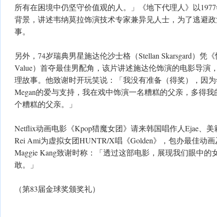
所有在困境中仍坚守价值观的人。」《地下代理人》以197
背景，讲述韦纳莫拉饰演技术专家兼异见人士，为了逃避政
事。
另外，74岁瑞典男星施达伦沙士格（Stellan Skarsgard）凭《情
Value）首夺最佳男配角，该片讲述施达伦饰演的电影导演
理故事。他致谢时开玩笑说：「我没有准备（得奖），因为
Megan的爱与支持，我在戏中饰演一名糟糕的父亲，多得
个糟糕的父亲。」
Netflix动画电影《Kpop猎魔女团》请来韩国唱作人Ejae、美籍
Rei Ami为虚拟女团HUNTR/X唱《Golden》，包办最
Maggie Kang致谢时称：「透过这部电影，展现我们眼中
敢。」
（第83届金球奖颁奖礼）