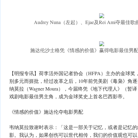
Audrey Nuna（左起）、Ejae及Rei Ami夺
施达伦沙士格凭《情感的价值》赢得电影最佳男
【明报专讯】荷李活外国记者协会（HFPA）主办的金球奖
别多元而捱批，经过改革之后，10年前凭美剧《毒枭》角
纳莫拉（Wagner Moura），今届终凭《地下代理人》（暂译，The
戏剧电影最佳男主角，成为金球奖史上首名巴西影帝。
《情感的价值》施达伦夺电影男配
韦纳莫拉致谢时表示：「这是一部关于记忆，或者是记忆的
影。我认为，如果创伤可以世代相传，我们的价值观也可以