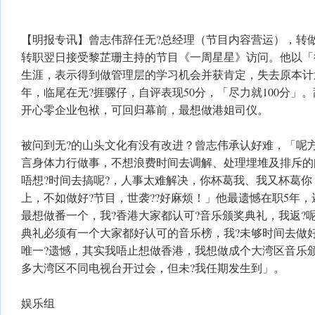
【明报专讯】曾志伟辞任无?总经理（节目内容营运），转
转职翌日接受黎芷珊主持的节目《一周星星》访问。他以「
生涯，表示得到做管理层的学习机会并获肯定，失去原本计
年，临尾在无?捱骡仔，自评表现50分，「尽力就100分」
开心零企业包袱，可回归幕前，最想做港姐司仪。
被问到无?的山头文化有没有改进？曾志伟承认好难，「呢
言身体力行做事，不想浪费时间去调解、处理埋堆及排斥的
唔想?时间去搞呢?，人事太难解决，你杯葛我、我又杯葛你
上，不如做好?节目，世袭??好麻烦！」他最遗憾在职5年
最想做番一个，我?香港大家都认可?音乐颁奖典礼，我返?
典礼必须有一个大家都好认可的音乐榜，我?未够时间去做好
唯一?遗憾，其实我唔止想做香港，我想做成个大湾区音乐
多大湾区不同电视台开过会，但未?我任期发生到」。
娱乐组