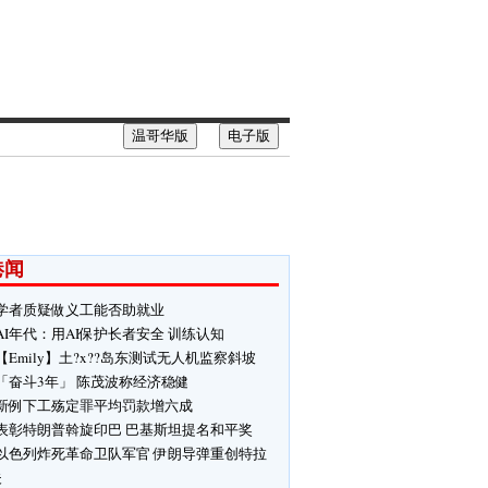
温哥华版
电子版
港闻
学者质疑做义工能否助就业
AI年代：用AI保护长者安全 训练认知
【Emily】土?x??岛东测试无人机监察斜坡
「奋斗3年」 陈茂波称经济稳健
新例下工殇定罪平均罚款增六成
表彰特朗普斡旋印巴 巴基斯坦提名和平奖
以色列炸死革命卫队军官 伊朗导弹重创特拉
夫