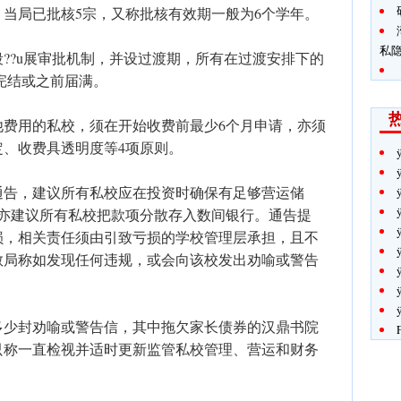
，当局已批核5宗，又称批核有效期一般为6个学年。
私
段??u展审批机制，并设过渡期，所有在过渡安排下的
）完结或之前届满。
他费用的私校，须在开始收费前最少6个月申请，亦须
、收费具透明度等4项原则。
通告，建议所有私校应在投资时确保有足够营运储
，亦建议所有私校把款项分散存入数间银行。通告提
损，相关责任须由引致亏损的学校管理层承担，且不
教局称如发现任何违规，或会向该校发出劝喻或警告
多少封劝喻或警告信，其中拖欠家长债券的汉鼎书院
只称一直检视并适时更新监管私校管理、营运和财务