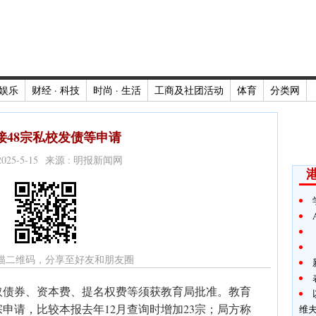
娱乐
财经 · 科技
时尚 · 生活
工商及社团活动
体育
分类网
接48宗私校发债等申请
2025-5-15 来源 : 明报新闻网
描二维码，分享至好友和朋友圈
取债券、资本费、提名权费等须获教育局批准。教育
宗申请，比较本报去年12月查询时增加23宗；局方称
维