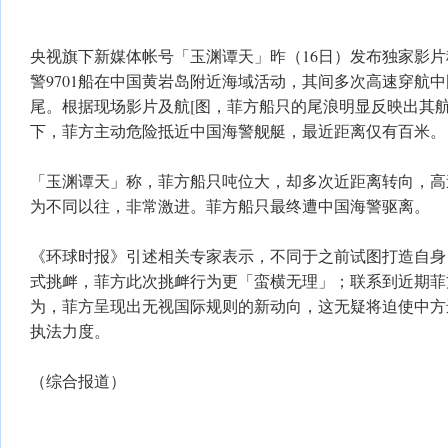
央视旗下新媒体帐号「玉渊谭天」昨（16日）发布独家影片
警9701船在中国黄岩岛附近海域活动，其间多次高速穿航中国海
尾。根据现场影片及航[图，菲方船只的尾浪明显反映出其
下，菲方主动危险抵近中国海警舰艇，最近距离仅有百米。
「玉渊谭天」称，菲方船只吨位大，却多次近距离转向，高
为不同以往，非常激进。菲方船只最终遭中国海警驱离。
《环球时报》引述相关专家表示，不同于之前试图打造自身
式挑衅，菲方此次挑衅行为更「蛮横无理」；联系到近期菲
为，菲方呈现出无视国际规则的新动向，这无疑将迫使中方
执法力度。
（综合报道）