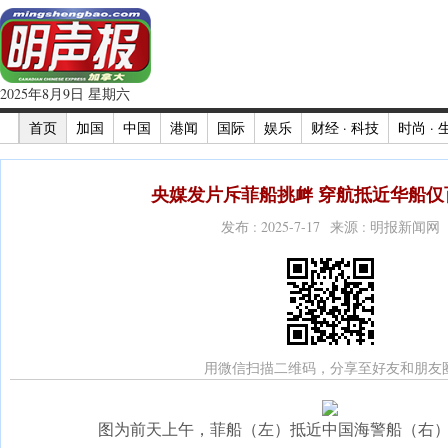
2025年8月9日 星期六
首页
加国
中国
港闻
国际
娱乐
财经 · 科技
时尚 · 
央媒发片斥菲船挑衅 穿航抵近华船仅百
发布 : 2025-7-17 来源 : 明报新闻网
用微信扫描二维码，分享至好友和朋友
图为前天上午，菲船（左）抵近中国海警船（右