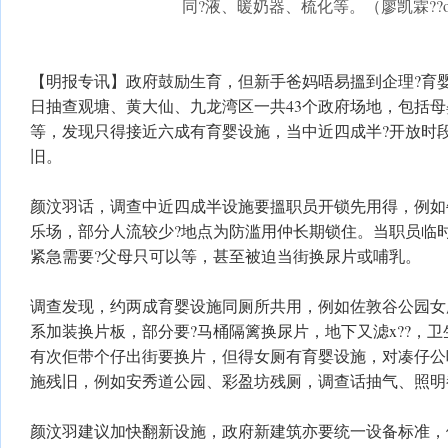
同?液、暖奶器、梳化等。（廖凯霖??o?
【明报专讯】政府鼓励生育，但新手爸妈唔易搵到企理?育婴室
日抽查观塘、黄大仙、九龙湾区一共43个政府场地，包括母
等，发现只得接近六成有育婴设施，当中近四成半?开放时
旧。
颜汶羽话，调查中近四成半设施要搵职员开锁先用得，例如
乐场，部分人流较少?地点为防滥用仲长期锁住。当职员临
紧急需要?父母只可以等，甚至被迫当街换尿片或哺乳。
调查发现，约两成育婴设施同厕所共用，例如佐敦谷公园女
系加装换片板，部分要?马桶隔篱换尿片，地下又滤x??，
有次佢带个仔出街要换片，但得女厕有育婴设施，对凑仔公
施残旧，例如安秀道公园、彩盈坊残厕，调查话抽气、照明
颜汶羽建议加快翻新设施，政府新建筑亦要统一设备标准，