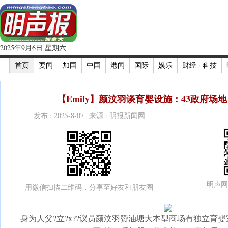
2025年9月6日 星期六
首页
要闻
加国
中国
港闻
国际
娱乐
财经 · 科技
【Emily】颜汶羽谈育婴设施：43政府场地
发布 : 2025-8-07 来源 : 明报新闻网
明声网
用微信扫描二维码，分享至好友和朋友圈
身为人父?立?x??议员颜汶羽赞油塘大本型商场有独立育