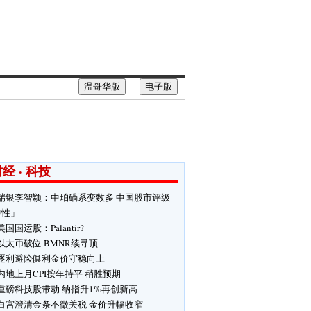
温哥华版
电子版
经 · 科技
瑞银李智颖：中珀碢系变数多 中国股市评级
中性」
美国国运股：Palantir?
以太币破位 BMNR续寻顶
逐利避险俱利金价守稳向上
内地上月CPI按年持平 稍胜预期
重磅科技股带动 纳指升1%再创新高
白宫澄清金条不徵关税 金价升幅收窄