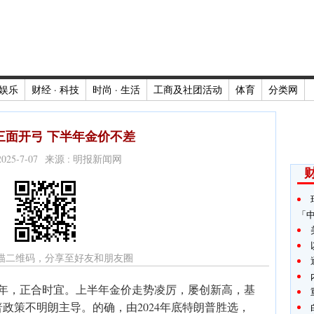
娱乐
财经 · 科技
时尚 · 生活
工商及社团活动
体育
分类网
三面开弓 下半年金价不差
2025-7-07 来源 : 明报新闻网
财
「
描二维码，分享至好友和朋友圈
半年，正合时宜。上半年金价走势凌厉，屡创新高，基
政策不明朗主导。的确，由2024年底特朗普胜选，