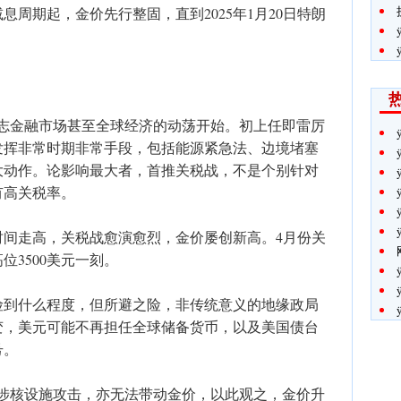
减息周期起，金价先行整固，直到2025年1月20日特朗
标志金融市场甚至全球经济的动荡开始。初上任即雷厉
发挥非常时期非常手段，包括能源紧急法、边境堵塞
大动作。论影响最大者，首推关税战，不是个别针对
有高关税率。
时间走高，关税战愈演愈烈，金价屡创新高。4月份关
3500美元一刻。
险到什么程度，但所避之险，非传统意义的地缘政局
变，美元可能不再担任全球储备货币，以及美国债台
号。
牵涉核设施攻击，亦无法带动金价，以此观之，金价升