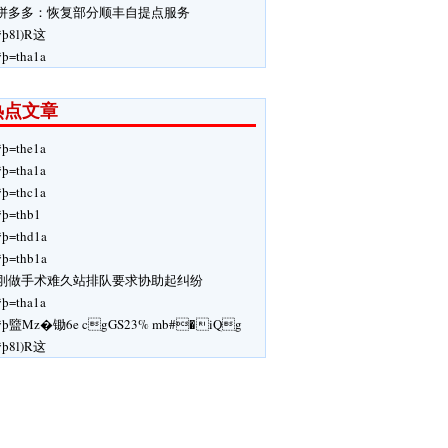
拼多多：恢复部分顺丰自提点服务
ÿþ8l)R这
ÿþ=tha1a
热点文章
ÿþ=the1a
ÿþ=tha1a
ÿþ=thc1a
ÿþ=thb1
ÿþ=thd1a
ÿþ=thb1a
刚做手术难久站排队要求协助起纠纷
ÿþ=tha1a
ÿþ盬Mz�锄6e cgGS23% mb#�iQg
ÿþ8l)R这