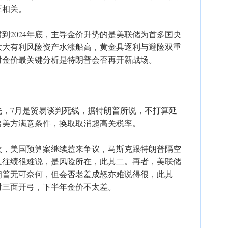
正相关。
啸到2024年底，主导金价升势的是美联储为首多国央
大大有利风险资产水涨船高，黄金具逐利与避险双重
对金价最关键分析是特朗普会否再开新战场。
先，7月是贸易谈判死线，据特朗普所说，不打算延
出美方满意条件，换取取消超高关税率。
次，美国预算案继续惹来争议，马斯克跟特朗普隔空
人往绩很难说，是风险所在，此其二。再者，美联储
朗普无可奈何，但会否老羞成怒亦难说得很，此其
时三面开弓，下半年金价不太差。